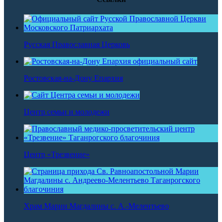
Русская Православная Церковь
Ростовская-на-Дону Епархия
Центр семьи и молодежи
Центр «Трезвение»
Храм Марии Магдалины с. А.-Мелентьево