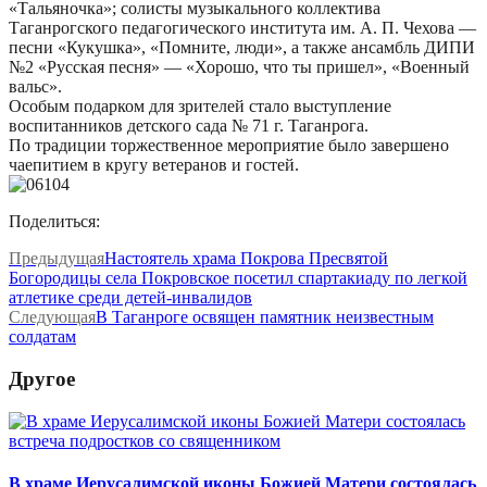
«Тальяночка»; солисты музыкального коллектива
Таганрогского педагогического института им. А. П. Чехова —
песни «Кукушка», «Помните, люди», а также ансамбль ДИПИ
№2 «Русская песня» — «Хорошо, что ты пришел», «Военный
вальс».
Особым подарком для зрителей стало выступление
воспитанников детского сада № 71 г. Таганрога.
По традиции торжественное мероприятие было завершено
чаепитием в кругу ветеранов и гостей.
Поделиться:
Предыдущая
Настоятель храма Покрова Пресвятой
Богородицы села Покровское посетил спартакиаду по легкой
атлетике среди детей-инвалидов
Следующая
В Таганроге освящен памятник неизвестным
солдатам
Другое
В храме Иерусалимской иконы Божией Матери состоялась