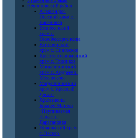
Утраченные храмы
Неклиновский район
Александро-
Невский храм с.
Вареновка
Вознесенский
храм с.
Новобессергеневка
Всехсвятский
храм с. Синявское
Крестовоздвиженский
храм с. Троицкое
Магдалининский
храм с. Андреево-
Мелентьево
Магдалининский
храм с. Красный
Десант
Храм иконы
Божией Матери
«Неупиваемая
Чаша» х.
Дарагановка
Никольский храм
с. Весело-