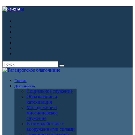
Архивы
Главная
Деятельность
Социальное служение
Образование и
катехизация
Молодежное и
миссионерское
служение
Взаимодействие с
вооруженными силами
Тюремное служение