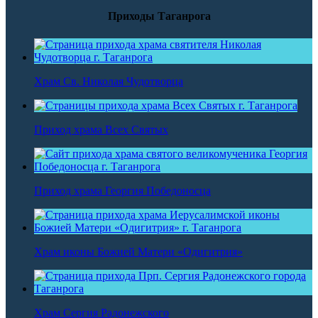
Приходы Таганрога
Храм Св. Николая Чудотворца
Приход храма Всех Святых
Приход храма Георгия Победоносца
Храм иконы Божией Матери «Одигитрия»
Храм Сергия Радонежского