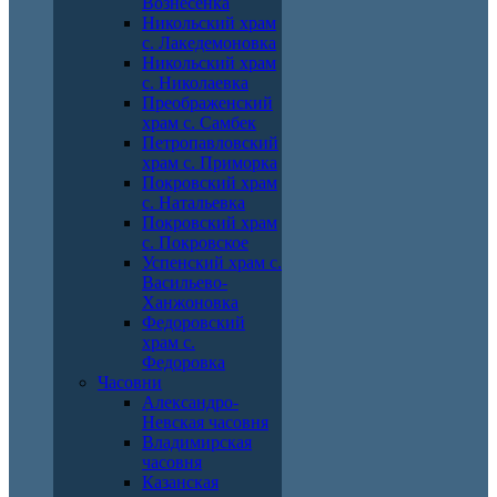
Вознесенка
Никольский храм
с. Лакедемоновка
Никольский храм
с. Николаевка
Преображенский
храм с. Самбек
Петропавловский
храм с. Приморка
Покровский храм
с. Натальевка
Покровский храм
с. Покровское
Успенский храм с.
Васильево-
Ханжоновка
Федоровский
храм с.
Федоровка
Часовни
Александро-
Невская часовня
Владимирская
часовня
Казанская