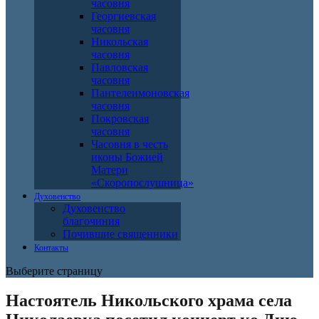
часовня
Георгиевская
часовня
Никольская
часовня
Павловская
часовня
Пантелеимоновская
часовня
Покровская
часовня
Часовня в честь
иконы Божией
Матери
«Скоропослушница»
Духовенство
Духовенство
благочиния
Почившие священники
Контакты
Выберите страницу
Настоятель Никольского храма села