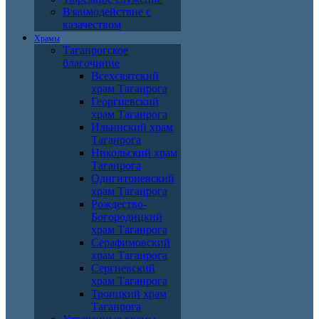
Взаимодействие с
казачеством
Храмы
Таганрогское
благочиние
Всехсвятский
храм Таганрога
Георгиевский
храм Таганрога
Ильинский храм
Таганрога
Никольский храм
Таганрога
Одигитриевский
храм Таганрога
Рождество-
Богородицкий
храм Таганрога
Серафимовский
храм Таганрога
Сергиевский
храм Таганрога
Троицкий храм
Таганрога