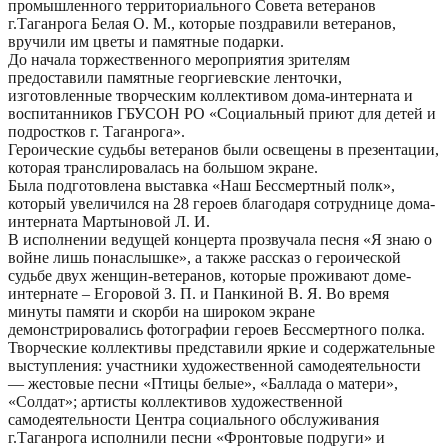
промышленного территориального Совета ветеранов
г.Таганрога Белая О. М., которые поздравили ветеранов,
вручили им цветы и памятные подарки.
До начала торжественного мероприятия зрителям
предоставили памятные георгиевские ленточки,
изготовленные творческим коллективом дома-интерната и
воспитанников ГБУСОН РО «Социальный приют для детей и
подростков г. Таганрога».
Героические судьбы ветеранов были освещены в презентации,
которая транслировалась на большом экране.
Была подготовлена выставка «Наш Бессмертный полк»,
который увеличился на 28 героев благодаря сотруднице дома-
интерната Мартыновой Л. И.
В исполнении ведущей концерта прозвучала песня «Я знаю о
войне лишь понаслышке», а также рассказ о героической
судьбе двух женщин-ветеранов, которые проживают доме-
интернате – Егоровой З. П. и Панкиной В. Я. Во время
минуты памяти и скорби на широком экране
демонстрировались фотографии героев Бессмертного полка.
Творческие коллективы представили яркие и содержательные
выступления: участники художественной самодеятельности
— жестовые песни «Птицы белые», «Баллада о матери»,
«Солдат»; артисты коллективов художественной
самодеятельности Центра социального обслуживания
г.Таганрога исполнили песни «Фронтовые подруги» и