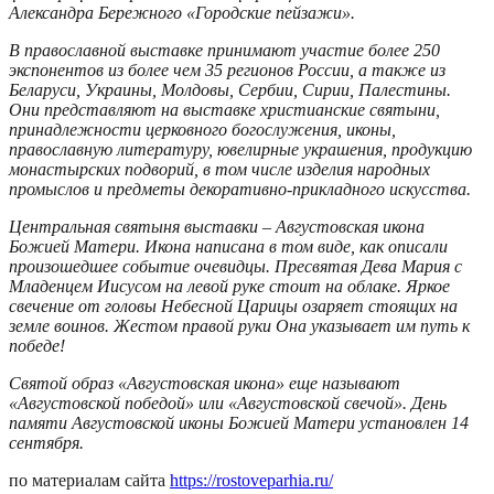
Александра Бережного «Городские пейзажи».
В православной выставке принимают участие более 250
экспонентов из более чем 35 регионов России, а также из
Беларуси, Украины, Молдовы, Сербии, Сирии, Палестины.
Они представляют на выставке христианские святыни,
принадлежности церковного богослужения, иконы,
православную литературу, ювелирные украшения, продукцию
монастырских подворий, в том числе изделия народных
промыслов и предметы декоративно-прикладного искусства.
Центральная святыня выставки – Августовская икона
Божией Матери. Икона написана в том виде, как описали
произошедшее событие очевидцы. Пресвятая Дева Мария с
Младенцем Иисусом на левой руке стоит на облаке. Яркое
свечение от головы Небесной Царицы озаряет стоящих на
земле воинов. Жестом правой руки Она указывает им путь к
победе!
Святой образ «Августовская икона» еще называют
«Августовской победой» или «Августовской свечой». День
памяти Августовской иконы Божией Матери установлен 14
сентября.
по материалам сайта
https://rostoveparhia.ru/