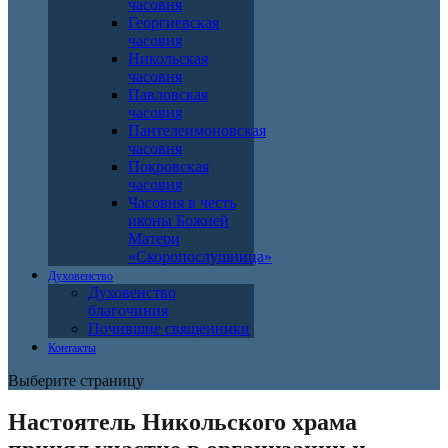
часовня
Георгиевская
часовня
Никольская
часовня
Павловская
часовня
Пантелеимоновская
часовня
Покровская
часовня
Часовня в честь
иконы Божией
Матери
«Скоропослушница»
Духовенство
Духовенство
благочиния
Почившие священники
Контакты
Выберите страницу
Настоятель Никольского храма