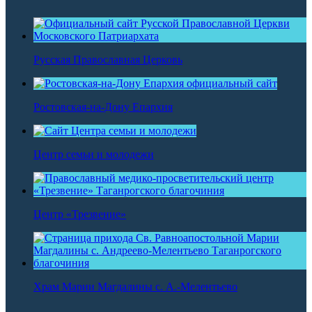
Русская Православная Церковь
Ростовская-на-Дону Епархия
Центр семьи и молодежи
Центр «Трезвение»
Храм Марии Магдалины с. А.-Мелентьево