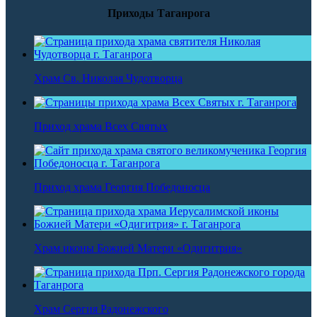
Приходы Таганрога
Храм Св. Николая Чудотворца
Приход храма Всех Святых
Приход храма Георгия Победоносца
Храм иконы Божией Матери «Одигитрия»
Храм Сергия Радонежского