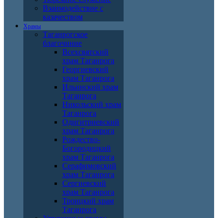
Взаимодействие с
казачеством
Храмы
Таганрогское
благочиние
Всехсвятский
храм Таганрога
Георгиевский
храм Таганрога
Ильинский храм
Таганрога
Никольский храм
Таганрога
Одигитриевский
храм Таганрога
Рождество-
Богородицкий
храм Таганрога
Серафимовский
храм Таганрога
Сергиевский
храм Таганрога
Троицкий храм
Таганрога