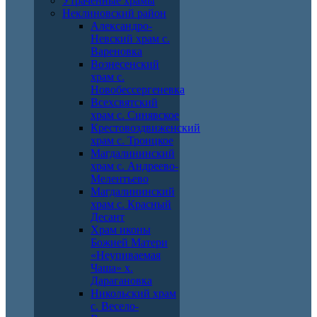
Утраченные храмы
Неклиновский район
Александро-
Невский храм с.
Вареновка
Вознесенский
храм с.
Новобессергеневка
Всехсвятский
храм с. Синявское
Крестовоздвиженский
храм с. Троицкое
Магдалининский
храм с. Андреево-
Мелентьево
Магдалининский
храм с. Красный
Десант
Храм иконы
Божией Матери
«Неупиваемая
Чаша» х.
Дарагановка
Никольский храм
с. Весело-