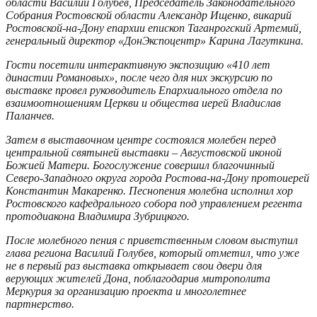
области Василий Голубев, Председатель Законодательного
Собрания Ростовской области Александр Ищенко, викарий
Ростовской-на-Дону епархии епископ Таганрогский Артемий,
генеральный директор «ДонЭкспоцентр» Карина Лагуткина.
Гости посетили интерактивную экспозицию «410 лет
династии Романовых», после чего для них экскурсию по
выставке провел руководитель Епархиального отдела по
взаимоотношениям Церкви и общества иерей Владислав
Паланчев.
Затем в выставочном центре состоялся молебен перед
центральной святыней выставки – Августовской иконой
Божией Матери. Богослужение совершил благочинный
Северо-Западного округа города Ростова-на-Дону протоиерей
Константин Макаренко. Песнопения молебна исполнил хор
Ростовского кафедрального собора под управлением регента
протодиакона Владимира Зубрицкого.
После молебного пения с приветственным словом выступил
глава региона Василий Голубев, который отметил, что уже
не в первый раз выставка открывает свои двери для
верующих жителей Дона, поблагодарив митрополита
Меркурия за организацию проекта и многолетнее
партнерство.