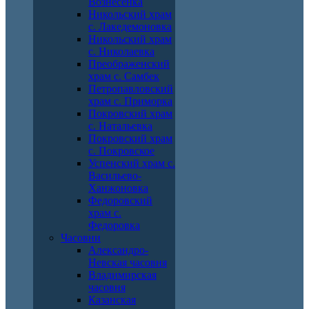
Вознесенка
Никольский храм
с. Лакедемоновка
Никольский храм
с. Николаевка
Преображенский
храм с. Самбек
Петропавловский
храм с. Приморка
Покровский храм
с. Натальевка
Покровский храм
с. Покровское
Успенский храм с.
Васильево-
Ханжоновка
Федоровский
храм с.
Федоровка
Часовни
Александро-
Невская часовня
Владимирская
часовня
Казанская