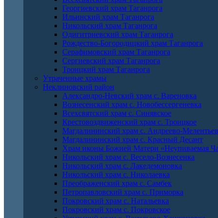
Георгиевский храм Таганрога
Ильинский храм Таганрога
Никольский храм Таганрога
Одигитриевский храм Таганрога
Рождество-Богородицкий храм Таганрога
Серафимовский храм Таганрога
Сергиевский храм Таганрога
Троицкий храм Таганрога
Утраченные храмы
Неклиновский район
Александро-Невский храм с. Вареновка
Вознесенский храм с. Новобессергеневка
Всехсвятский храм с. Синявское
Крестовоздвиженский храм с. Троицкое
Магдалининский храм с. Андреево-Мелентье
Магдалининский храм с. Красный Десант
Храм иконы Божией Матери «Неупиваемая Ча
Никольский храм с. Весело-Вознесенка
Никольский храм с. Лакедемоновка
Никольский храм с. Николаевка
Преображенский храм с. Самбек
Петропавловский храм с. Приморка
Покровский храм с. Натальевка
Покровский храм с. Покровское