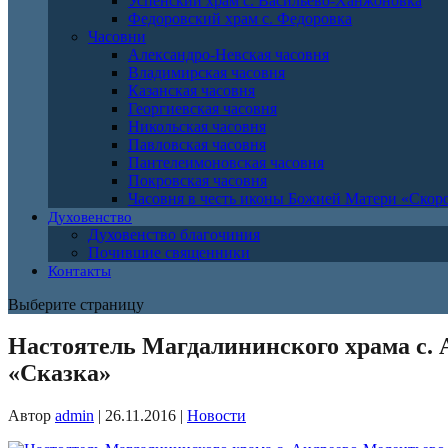
Успенский храм с. Васильево-Ханжоновка
Федоровский храм с. Федоровка
Часовни
Александро-Невская часовня
Владимирская часовня
Казанская часовня
Георгиевская часовня
Никольская часовня
Павловская часовня
Пантелеимоновская часовня
Покровская часовня
Часовня в честь иконы Божией Матери «Ско
Духовенство
Духовенство благочиния
Почившие священники
Контакты
Выберите страницу
Настоятель Магдалининского храма с. 
«Сказка»
Автор
admin
|
26.11.2016
|
Новости