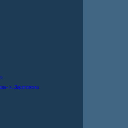
во
ша» х. Дарагановка