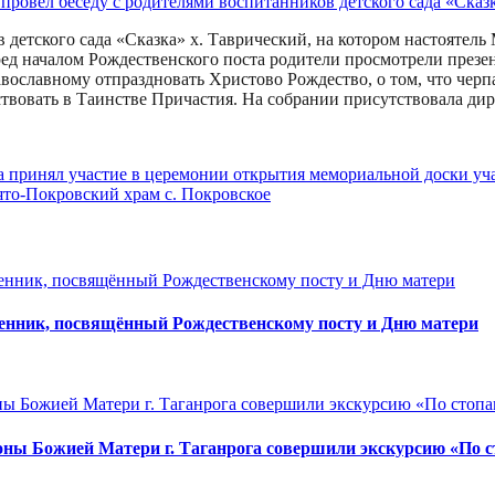
в детского сада «Сказка» х. Таврический, на котором настояте
ед началом Рождественского поста родители просмотрели презен
равославному отпраздновать Христово Рождество, о том, что чер
твовать в Таинстве Причастия. На собрании присутствовала дире
а принял участие в церемонии открытия мемориальной доски у
то-Покровский храм с. Покровское
тренник, посвящённый Рождественскому посту и Дню матери
ны Божией Матери г. Таганрога совершили экскурсию «По с