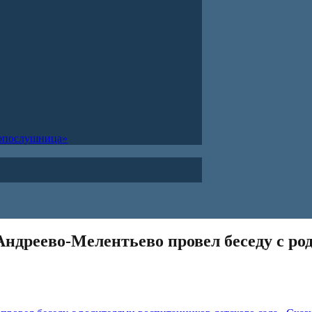
ропослушница»
Андреево-Мелентьево провел беседу с ро