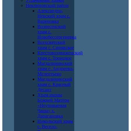
Утраченные храмы
Неклиновский район
Александро-
Невский храм с.
Вареновка
Вознесенский
храм с.
Новобессергеневка
Всехсвятский
храм с. Синявское
Крестовоздвиженский
храм с. Троицкое
Магдалининский
храм с. Андреево-
Мелентьево
Магдалининский
храм с. Красный
Десант
Храм иконы
Божией Матери
«Неупиваемая
Чаша» х.
Дарагановка
Никольский храм
с. Весело-