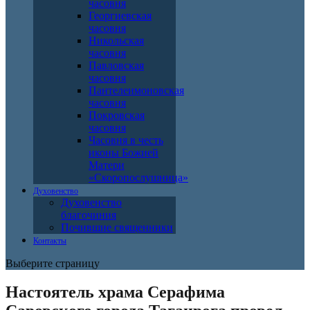
часовня
Георгиевская
часовня
Никольская
часовня
Павловская
часовня
Пантелеимоновская
часовня
Покровская
часовня
Часовня в честь
иконы Божией
Матери
«Скоропослушница»
Духовенство
Духовенство
благочиния
Почившие священники
Контакты
Выберите страницу
Настоятель храма Серафима