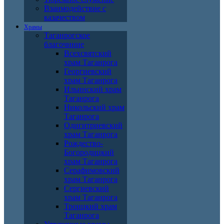
Взаимодействие с
казачеством
Храмы
Таганрогское
благочиние
Всехсвятский
храм Таганрога
Георгиевский
храм Таганрога
Ильинский храм
Таганрога
Никольский храм
Таганрога
Одигитриевский
храм Таганрога
Рождество-
Богородицкий
храм Таганрога
Серафимовский
храм Таганрога
Сергиевский
храм Таганрога
Троицкий храм
Таганрога