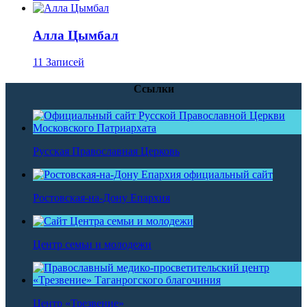
Алла Цымбал
11 Записей
Ссылки
Русская Православная Церковь
Ростовская-на-Дону Епархия
Центр семьи и молодежи
Центр «Трезвение»