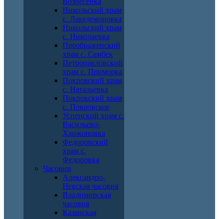
Вознесенка
Никольский храм
с. Лакедемоновка
Никольский храм
с. Николаевка
Преображенский
храм с. Самбек
Петропавловский
храм с. Приморка
Покровский храм
с. Натальевка
Покровский храм
с. Покровское
Успенский храм с.
Васильево-
Ханжоновка
Федоровский
храм с.
Федоровка
Часовни
Александро-
Невская часовня
Владимирская
часовня
Казанская