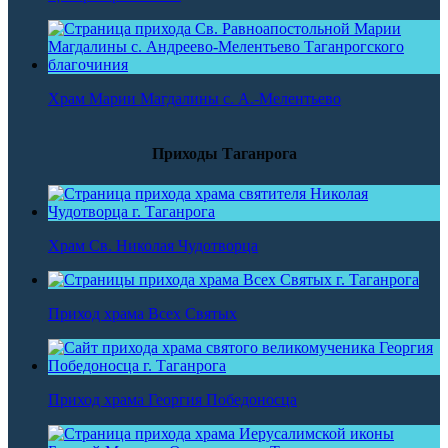
Храм Марии Магдалины с. А.-Мелентьево
Приходы Таганрога
Храм Св. Николая Чудотворца
Приход храма Всех Святых
Приход храма Георгия Победоносца