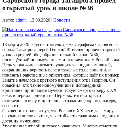
Саровского города Таганрога провел
открытый урок в школе №36
Автор
admin
|
13.03.2026
|
Новости
13 марта 2026 года настоятель храма Серафима Саровского
города Таганрога иерей Георгий Фоменко провел открытый
урок в средней общеобразовательной школе №36,
посвящённый новомученикам и исповедникам Российским.
Цель урока —познакомить учащихся с подвигом людей,
сохранивших верность вере в тяжёлые годы гонений, и
показать нравственные ориентиры, которые даёт их пример.
Занятие началось с краткого вступления отца Георгия. Он
объяснил, кто такие новомученики и исповедники:
христиане, принявшие мученическую смерть за веру в XX
веке, в период гонений на Церковь,те кто открыто
исповедовал веру и претерпел страдания (тюрьмы, лагеря,
ссылки)
Священник подчеркнул, что Россия в XX веке дала миру
огромное число святых, чья стойкость сравнима с подвигом
древних мучеников.
Урок вызвал живой интерес у учащихся. Многие отметили,