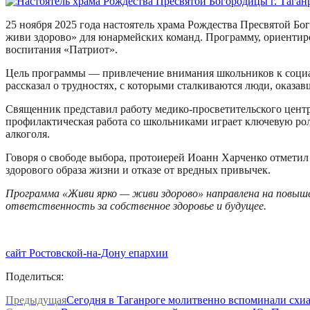
25 ноября 2025 года настоятель храма Рождества Пресвятой 
живи здорово» для юнармейских команд. Программу, ориентир
воспитания «Патриот».
Цель программы — привлечение внимания школьников к социа
рассказал о трудностях, с которыми сталкиваются люди, оказав
Священник представил работу медико-просветительского цент
профилактическая работа со школьниками играет ключевую рол
алкоголя.
Говоря о свободе выбора, протоиерей Иоанн Харченко отметил 
здорового образа жизни и отказе от вредных привычек.
Программа «Живи ярко — живи здорово» направлена на повыше
ответственность за собственное здоровье и будущее.
сайт Ростовской-на-Дону епархии
Поделиться:
Предыдущая
Сегодня в Таганроге молитвенно вспоминали схи