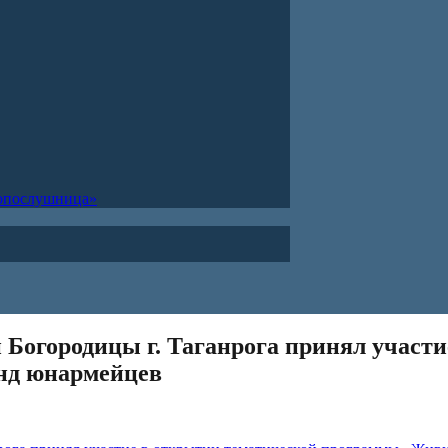
ропослушница»
 Богородицы г. Таганрога принял участ
нд юнармейцев