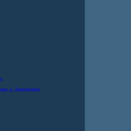
во
ша» х. Дарагановка