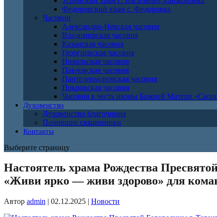
Успенский храм с. Васильево-Ханжоновка
Федоровский храм с. Федоровка
Часовни
Александро-Невская часовня
Владимирская часовня
Казанская часовня
Георгиевская часовня
Никольская часовня
Павловская часовня
Пантелеимоновская часовня
Покровская часовня
Часовня в честь иконы Божией Матери «Ско
Духовенство
Духовенство благочиния
Почившие священники
Контакты
Выберите страницу
Настоятель храма Рождества Пресвятой
«Живи ярко — живи здорово» для кома
Автор
admin
|
02.12.2025
|
Новости