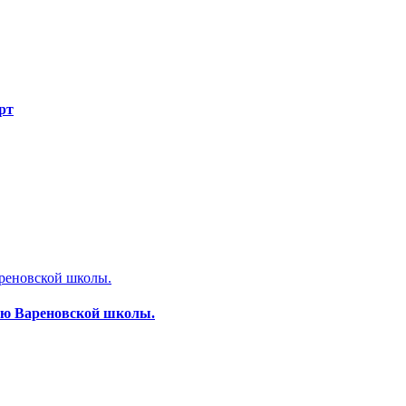
рт
тию Вареновской школы.