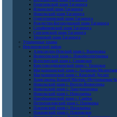
Георгиевский храм Таганрога
Ильинский храм Таганрога
Никольский храм Таганрога
Одигитриевский храм Таганрога
Рождество-Богородицкий храм Таганрога
Серафимовский храм Таганрога
Сергиевский храм Таганрога
Троицкий храм Таганрога
Утраченные храмы
Неклиновский район
Александро-Невский храм с. Вареновка
Вознесенский храм с. Новобессергеневка
Всехсвятский храм с. Синявское
Крестовоздвиженский храм с. Троицкое
Магдалининский храм с. Андреево-Мелентье
Магдалининский храм с. Красный Десант
Храм иконы Божией Матери «Неупиваемая Ча
Никольский храм с. Весело-Вознесенка
Никольский храм с. Лакедемоновка
Никольский храм с. Николаевка
Преображенский храм с. Самбек
Петропавловский храм с. Приморка
Покровский храм с. Натальевка
Покровский храм с. Покровское