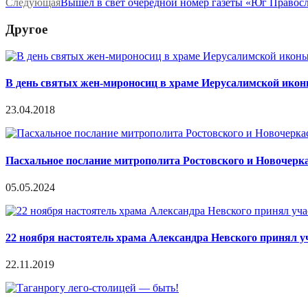
Следующая
Вышел в свет очередной номер газеты «Юг Правос
Другое
В день святых жен-мироносиц в храме Иерусалимской икон
23.04.2018
Пасхальное послание митрополита Ростовского и Новочер
05.05.2024
22 ноября настоятель храма Александра Невского принял 
22.11.2019