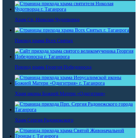
Храм Св. Николая Чудотворца
Приход храма Всех Святых
Приход храма Георгия Победоносца
Храм иконы Божией Матери «Одигитрия»
Храм Сергия Радонежского