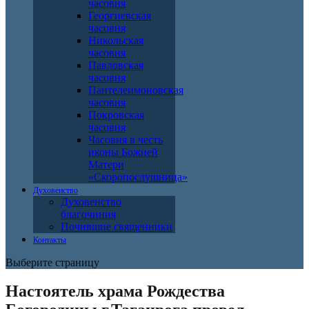
часовня
Георгиевская
часовня
Никольская
часовня
Павловская
часовня
Пантелеимоновская
часовня
Покровская
часовня
Часовня в честь
иконы Божией
Матери
«Скоропослушница»
Духовенство
Духовенство
благочиния
Почившие священники
Контакты
Выберите страницу
Настоятель храма Рождества