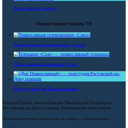
Храм Святой Троицы
Православные каналы ТВ
Православная телекомпания «Союз»
Православный телеканал «Спас»
Телестудия «Дон Православный»
Русская Православная Церковь Московский Патриархат
Ростовская-на-Дону епархия, Таганрогское благочиние
Мнение авторов Интернет-портала может не совпадать с позицией редакции