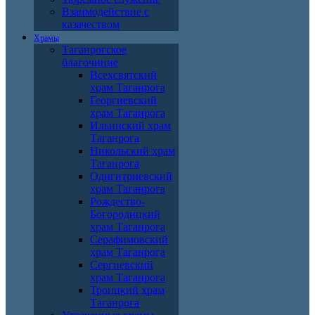
Взаимодействие с
казачеством
Храмы
Таганрогское
благочиние
Всехсвятский
храм Таганрога
Георгиевский
храм Таганрога
Ильинский храм
Таганрога
Никольский храм
Таганрога
Одигитриевский
храм Таганрога
Рождество-
Богородицкий
храм Таганрога
Серафимовский
храм Таганрога
Сергиевский
храм Таганрога
Троицкий храм
Таганрога