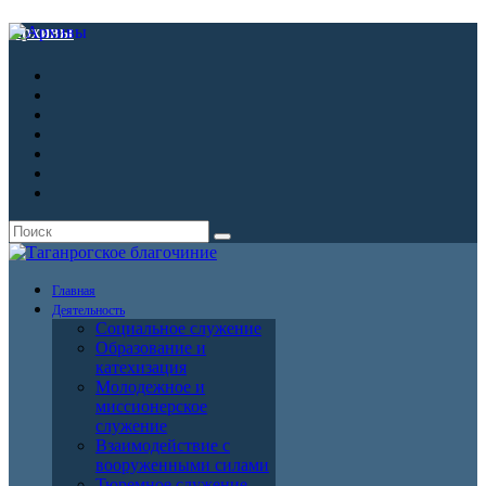
Архивы
Главная
Деятельность
Социальное служение
Образование и
катехизация
Молодежное и
миссионерское
служение
Взаимодействие с
вооруженными силами
Тюремное служение