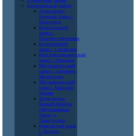
Утраченные храмы
Неклиновский район
Александро-
Невский храм с.
Вареновка
Вознесенский
храм с.
Новобессергеневка
Всехсвятский
храм с. Синявское
Крестовоздвиженский
храм с. Троицкое
Магдалининский
храм с. Андреево-
Мелентьево
Магдалининский
храм с. Красный
Десант
Храм иконы
Божией Матери
«Неупиваемая
Чаша» х.
Дарагановка
Никольский храм
с. Весело-