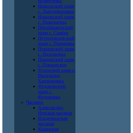
Вознесенка
Никольский храм
с. Лакедемоновка
Никольский храм
с. Николаевка
Преображенский
храм с. Самбек
Петропавловский
храм с. Приморка
Покровский храм
с. Натальевка
Покровский храм
с. Покровское
Успенский храм с.
Васильево-
Ханжоновка
Федоровский
храм с.
Федоровка
Часовни
Александро-
Невская часовня
Владимирская
часовня
Казанская