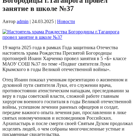
Богородицы г.Таганрога провел
занятие в школе №37
Автор
admin
|
24.03.2025
|
Новости
19 марта 2025 года в рамках Года защитника Отечества
настоятель храма Рождества Пресвятой Богородицы
протоиерей Иоанн Харченко провел занятия в 5 «Б» классе
МАОУ СОШ №37 по теме «Подвиг святителя Луки
Крымского в годы Великой отечественной войны».
Отец Иоанн показал ученикам презентацию о жизненном и
духовной пути святителя Луки, его служении врача,
противостоянии атеистическим нападкам, преследовании за
веру в годы советской власти, сложной работе главным
хирургом военного госпиталя в годы Великой отечественной
войны, успешном лечении раненых офицеров и солдат,
передаче важного опыта лечения ран, прославлении в лике
святых новомучеников и исповедников Российских.
Архипастырь и после смерти своей Святым Духом продолжал
исцелять людей, о чем собраны многочисленные устные и
письменные свидетельства.