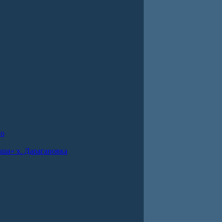
во
ша» х. Дарагановка