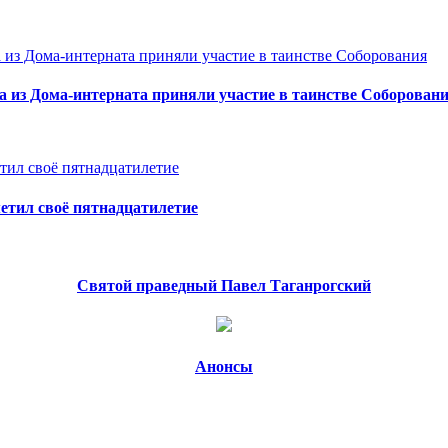
а из Дома-интерната приняли участие в таинстве Соборован
метил своё пятнадцатилетие
Святой праведный Павел Таганрогский
Анонсы