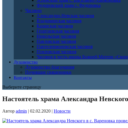
Успенский храм с. Васильево-Ханжоновка
Федоровский храм с. Федоровка
Часовни
Александро-Невская часовня
Владимирская часовня
Казанская часовня
Георгиевская часовня
Никольская часовня
Павловская часовня
Пантелеимоновская часовня
Покровская часовня
Часовня в честь иконы Божией Матери «Ско
Духовенство
Духовенство благочиния
Почившие священники
Контакты
Выберите страницу
Настоятель храма Александра Невского 
Автор
admin
|
02.02.2020
|
Новости