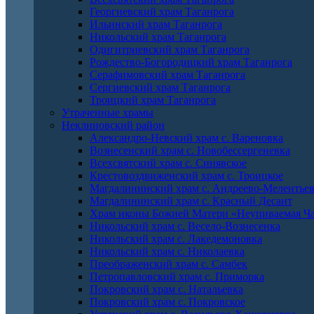
Георгиевский храм Таганрога
Ильинский храм Таганрога
Никольский храм Таганрога
Одигитриевский храм Таганрога
Рождество-Богородицкий храм Таганрога
Серафимовский храм Таганрога
Сергиевский храм Таганрога
Троицкий храм Таганрога
Утраченные храмы
Неклиновский район
Александро-Невский храм с. Вареновка
Вознесенский храм с. Новобессергеневка
Всехсвятский храм с. Синявское
Крестовоздвиженский храм с. Троицкое
Магдалининский храм с. Андреево-Мелентье
Магдалининский храм с. Красный Десант
Храм иконы Божией Матери «Неупиваемая Ча
Никольский храм с. Весело-Вознесенка
Никольский храм с. Лакедемоновка
Никольский храм с. Николаевка
Преображенский храм с. Самбек
Петропавловский храм с. Приморка
Покровский храм с. Натальевка
Покровский храм с. Покровское