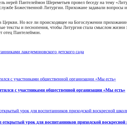
тель иерей Пантелеймон Шереметьев провел беседу на тему «Лит
 службе Божественной Литургии. Прихожане задавали вопросы и 
 в Церкви. Но все ли происходящее на Богослужении прихожанин
ные тексты и песнопения, чтобы Литургия стала смыслом жизни
ет отец Пантелеймон.
танниками лакедемоновского детского сада
етился с участниками общественной организации «Мы есть»
ел открытый урок для воспитанников приходской воскресно