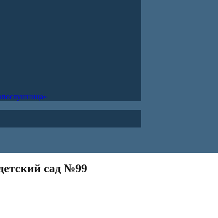
ропослушница»
детский сад №99