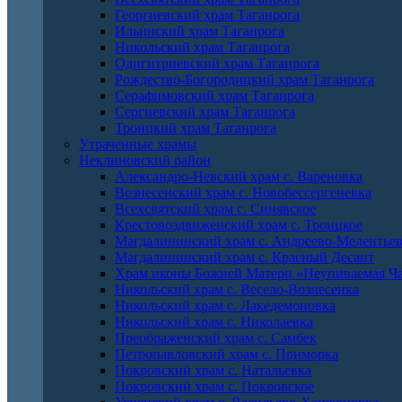
Георгиевский храм Таганрога
Ильинский храм Таганрога
Никольский храм Таганрога
Одигитриевский храм Таганрога
Рождество-Богородицкий храм Таганрога
Серафимовский храм Таганрога
Сергиевский храм Таганрога
Троицкий храм Таганрога
Утраченные храмы
Неклиновский район
Александро-Невский храм с. Вареновка
Вознесенский храм с. Новобессергеневка
Всехсвятский храм с. Синявское
Крестовоздвиженский храм с. Троицкое
Магдалининский храм с. Андреево-Мелентье
Магдалининский храм с. Красный Десант
Храм иконы Божией Матери «Неупиваемая Ча
Никольский храм с. Весело-Вознесенка
Никольский храм с. Лакедемоновка
Никольский храм с. Николаевка
Преображенский храм с. Самбек
Петропавловский храм с. Приморка
Покровский храм с. Натальевка
Покровский храм с. Покровское