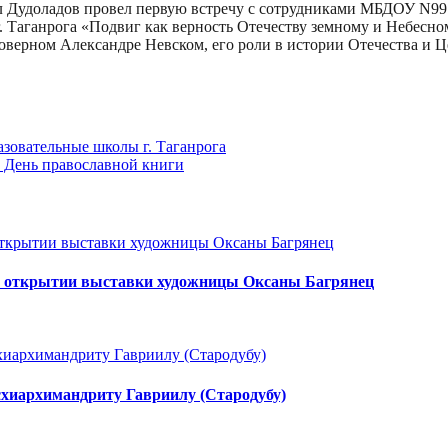
ел Дудоладов провел первую встречу с сотрудниками МБДОУ N99 
. Таганрога «Подвиг как верность Отечеству земному и Небесно
оверном Александре Невском, его роли в истории Отечества и Ц
зовательные школы г. Таганрога
в День православной книги
 в открытии выставки художницы Оксаны Багрянец
 схиархимандриту Гавриилу (Стародубу)