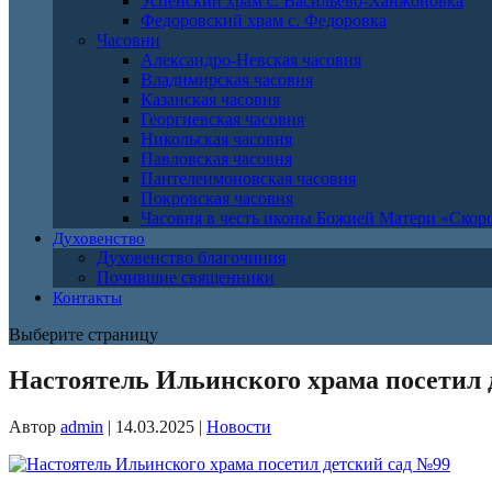
Успенский храм с. Васильево-Ханжоновка
Федоровский храм с. Федоровка
Часовни
Александро-Невская часовня
Владимирская часовня
Казанская часовня
Георгиевская часовня
Никольская часовня
Павловская часовня
Пантелеимоновская часовня
Покровская часовня
Часовня в честь иконы Божией Матери «Ско
Духовенство
Духовенство благочиния
Почившие священники
Контакты
Выберите страницу
Настоятель Ильинского храма посетил 
Автор
admin
|
14.03.2025
|
Новости