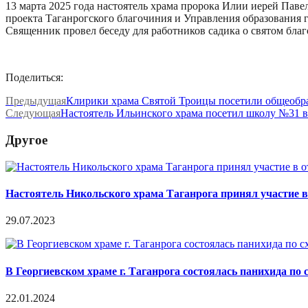
13 марта 2025 года настоятель храма пророка Илии иерей Пав
проекта Таганрогского благочиния и Управления образования г
Священник провел беседу для работников садика о святом благ
Поделиться:
Предыдущая
Клирики храма Святой Троицы посетили общеобра
Следующая
Настоятель Ильинского храма посетил школу №31 
Другое
Настоятель Никольского храма Таганрога принял участие
29.07.2023
В Георгиевском храме г. Таганрога состоялась панихида по
22.01.2024