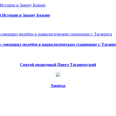
й Истории и Закону Божию
» совершил молебен в наркологическом стационаре г. Таганр
Святой праведный Павел Таганрогский
Анонсы