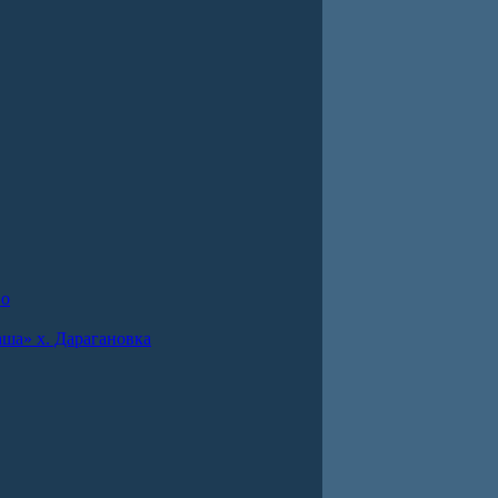
во
ша» х. Дарагановка