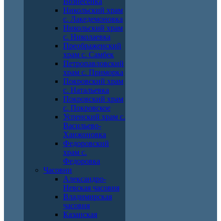
Вознесенка
Никольский храм
с. Лакедемоновка
Никольский храм
с. Николаевка
Преображенский
храм с. Самбек
Петропавловский
храм с. Приморка
Покровский храм
с. Натальевка
Покровский храм
с. Покровское
Успенский храм с.
Васильево-
Ханжоновка
Федоровский
храм с.
Федоровка
Часовни
Александро-
Невская часовня
Владимирская
часовня
Казанская