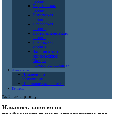
часовня
Георгиевская
часовня
Никольская
часовня
Павловская
часовня
Пантелеимоновская
часовня
Покровская
часовня
Часовня в честь
иконы Божией
Матери
«Скоропослушница»
Духовенство
Духовенство
благочиния
Почившие священники
Контакты
Выберите страницу
Начались занятия по