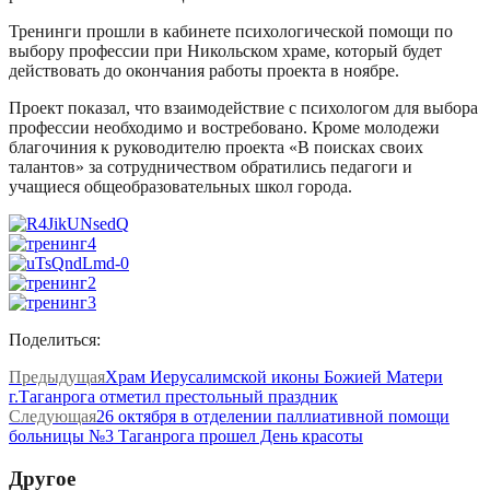
Тренинги прошли в кабинете психологической помощи по
выбору профессии при Никольском храме, который будет
действовать до окончания работы проекта в ноябре.
Проект показал, что взаимодействие с психологом для выбора
профессии необходимо и востребовано. Кроме молодежи
благочиния к руководителю проекта «В поисках своих
талантов» за сотрудничеством обратились педагоги и
учащиеся общеобразовательных школ города.
Поделиться:
Предыдущая
Храм Иерусалимской иконы Божией Матери
г.Таганрога отметил престольный праздник
Следующая
26 октября в отделении паллиативной помощи
больницы №3 Таганрога прошел День красоты
Другое