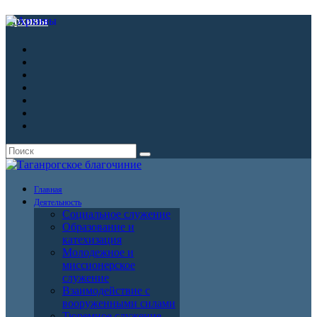
Архивы
Главная
Деятельность
Социальное служение
Образование и
катехизация
Молодежное и
миссионерское
служение
Взаимодействие с
вооруженными силами
Тюремное служение