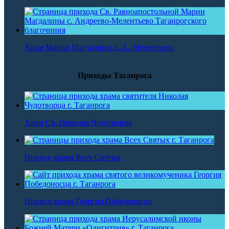
Храм Марии Магдалины с. А.-Мелентьево
Приходы Таганрога
Храм Св. Николая Чудотворца
Приход храма Всех Святых
Приход храма Георгия Победоносца