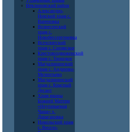
Утраченные храмы
Неклиновский район
Александро-
Невский храм с.
Вареновка
Вознесенский
храм с.
Новобессергеневка
Всехсвятский
храм с. Синявское
Крестовоздвиженский
храм с. Троицкое
Магдалининский
храм с. Андреево-
Мелентьево
Магдалининский
храм с. Красный
Десант
Храм иконы
Божией Матери
«Неупиваемая
Чаша» х.
Дарагановка
Никольский храм
с. Весело-