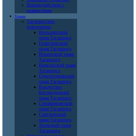
Взаимодействие с
казачеством
Храмы
Таганрогское
благочиние
Всехсвятский
храм Таганрога
Георгиевский
храм Таганрога
Ильинский храм
Таганрога
Никольский храм
Таганрога
Одигитриевский
храм Таганрога
Рождество-
Богородицкий
храм Таганрога
Серафимовский
храм Таганрога
Сергиевский
храм Таганрога
Троицкий храм
Таганрога