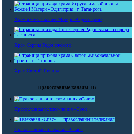
Храм иконы Божией Матери «Одигитрия»
Храм Сергия Радонежского
Храм Святой Троицы
Православные каналы ТВ
Православная телекомпания «Союз»
Православный телеканал «Спас»