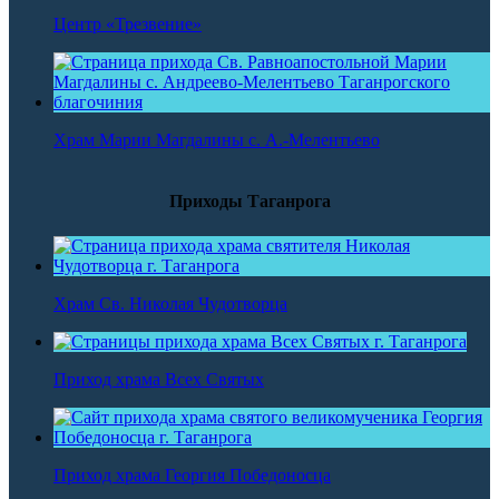
Центр «Трезвение»
Храм Марии Магдалины с. А.-Мелентьево
Приходы Таганрога
Храм Св. Николая Чудотворца
Приход храма Всех Святых
Приход храма Георгия Победоносца