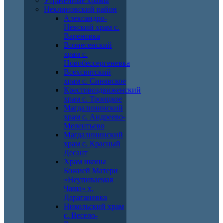
Утраченные храмы
Неклиновский район
Александро-
Невский храм с.
Вареновка
Вознесенский
храм с.
Новобессергеневка
Всехсвятский
храм с. Синявское
Крестовоздвиженский
храм с. Троицкое
Магдалининский
храм с. Андреево-
Мелентьево
Магдалининский
храм с. Красный
Десант
Храм иконы
Божией Матери
«Неупиваемая
Чаша» х.
Дарагановка
Никольский храм
с. Весело-