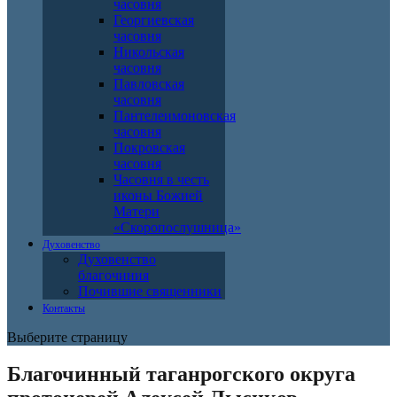
часовня
Георгиевская
часовня
Никольская
часовня
Павловская
часовня
Пантелеимоновская
часовня
Покровская
часовня
Часовня в честь
иконы Божией
Матери
«Скоропослушница»
Духовенство
Духовенство
благочиния
Почившие священники
Контакты
Выберите страницу
Благочинный таганрогского округа