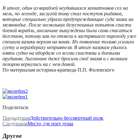
В итоге, один из кораблей неудавшихся захватчиков сел на
мель, по легенде, заслугой тому стал поступок рыбаков,
которые специально убрали предупреждающие суда знаки на
мелководье. После нескольких безуспешных попыток спасти
боевой корабль, англичане вынуждены были сами спасаться
бегством, потому как по отмели к застрявшего пароходу уже
спешили казаки верхом на конях. Их появление только усилило
суету и неразбериху неприятеля. В итоге казакам удалось
взять судно на абордаж со всеми снастями и боевыми
орудиями. Англичане даже бросили своё знамя и с великим
позором вернулись ни с чем домой.
По материалам историка-краеведа П.П. Филевского
Поделиться:
Предыдущая
Действительно бессмертный полк
Следующая
Место, где поет душа
Другое