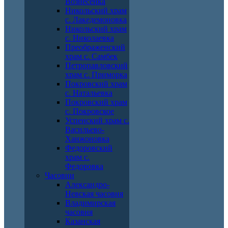
Вознесенка
Никольский храм
с. Лакедемоновка
Никольский храм
с. Николаевка
Преображенский
храм с. Самбек
Петропавловский
храм с. Приморка
Покровский храм
с. Натальевка
Покровский храм
с. Покровское
Успенский храм с.
Васильево-
Ханжоновка
Федоровский
храм с.
Федоровка
Часовни
Александро-
Невская часовня
Владимирская
часовня
Казанская