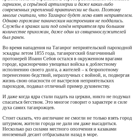
гарнизон, а серьёзной артиллерии и даже каких-либо
современных укреплений практически не было. Поэтому
многие считали, что Таганрог будет легко взят неприятелем.
Однако горожане паническим настроениям не поддались.
Службы в храмах шли под огнём неприятеля при большом
количестве прихожан, даже один из священнослужителей
был ранен.
Во время нападения на Таганрог неприятельской пароходной
эскадры летом 1855 года, таганрогский благочинный
протоиерей Иоанн Себов остался в окруженном врагами
городе, красноречиво увещевал войска к доблестному
исполнению своего долга, а жителей – к безропотному
перенесению бедствий, неразлучных с войной, и, подвергая
жизнь свою опасности от выстрелов неприятельских
пароходов, подавал отличный пример духовенству.
И даже когда ядра стали падать на церкви, никто не подумал
спасаться бегством. Это многое говорит о характере и силе
духа самих таганрожцев.
Стоит сказать, что англичане не смогли не только взять город
штурмом, жители города не дали им даже высадиться.
Несколько раз силами местного ополчения и казаками
иноземный десант отбрасывали назад в море.