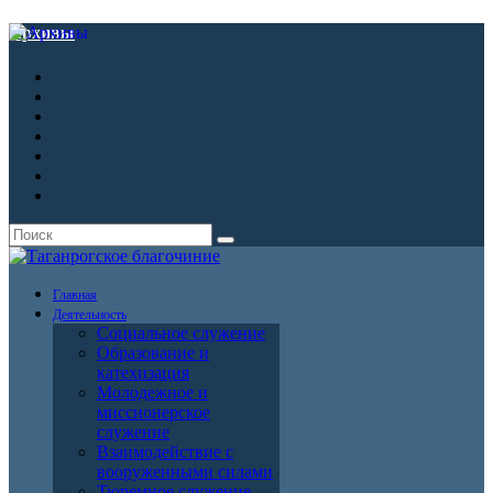
Архивы
Главная
Деятельность
Социальное служение
Образование и
катехизация
Молодежное и
миссионерское
служение
Взаимодействие с
вооруженными силами
Тюремное служение