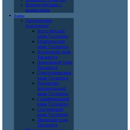
Взаимодействие с
казачеством
Храмы
Таганрогское
благочиние
Всехсвятский
храм Таганрога
Георгиевский
храм Таганрога
Ильинский храм
Таганрога
Никольский храм
Таганрога
Одигитриевский
храм Таганрога
Рождество-
Богородицкий
храм Таганрога
Серафимовский
храм Таганрога
Сергиевский
храм Таганрога
Троицкий храм
Таганрога