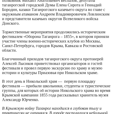
полковник Михаил Анатольевич Беспалов, депутаты
таганрогской городской Думы Елена Сирота и Геннадий
Бородин, казаки Таганрогского казачьего округа во главе с
окружным атаманом Андреем Владимировичем Ловлинским
и представители казачьих округов Всевеликого войска
Донского.
Торжественные мероприятия продолжились историческим
фестивалем «Оборона Таганрога – 1855», в котором приняли
участие члены военно-исторических клубов из Москвы,
Санкт-Петербурга, городов Крыма, Кавказа и Ростовской
области.
Благочинный приходов таганрогского округа протоиерей
Алексей Лысиков приветствовал организаторов и гостей
фестиваля и провел первую экскурсию по храму и музею
истории и культуры Приазовья при Никольском храме.
В этот день в Никольский храм — первую площадку
фестиваля — прибыли школьники, студенты и туристические
группы, для которых об истории Никольского храма во время
Крымской кампании 1855 года рассказывал хранитель музея
Александр Юрченко.
В Крымскую войну Таганрог находился в глубоком тылу и
практически не охранялся. В городе располагался небольшой