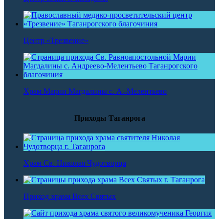
Центр «Трезвение»
Храм Марии Магдалины с. А.-Мелентьево
Приходы Таганрога
Храм Св. Николая Чудотворца
Приход храма Всех Святых