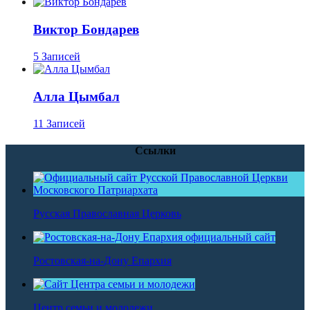
Виктор Бондарев
5 Записей
Алла Цымбал
11 Записей
Ссылки
Русская Православная Церковь
Ростовская-на-Дону Епархия
Центр семьи и молодежи