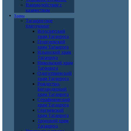
Взаимодействие с
казачеством
Храмы
Таганрогское
благочиние
Всехсвятский
храм Таганрога
Георгиевский
храм Таганрога
Ильинский храм
Таганрога
Никольский храм
Таганрога
Одигитриевский
храм Таганрога
Рождество-
Богородицкий
храм Таганрога
Серафимовский
храм Таганрога
Сергиевский
храм Таганрога
Троицкий храм
Таганрога