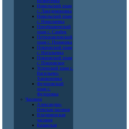
Вознесенка
Никольский храм
с. Лакедемоновка
Никольский храм
с. Николаевка
Преображенский
храм с. Самбек
Петропавловский
храм с. Приморка
Покровский храм
с. Натальевка
Покровский храм
с. Покровское
Успенский храм с.
Васильево-
Ханжоновка
Федоровский
храм с.
Федоровка
Часовни
Александро-
Невская часовня
Владимирская
часовня
Казанская