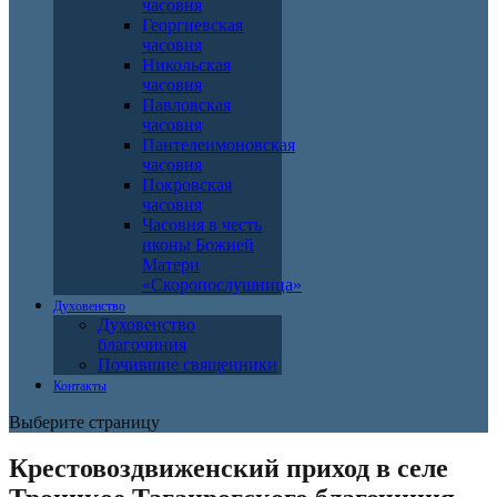
часовня
Георгиевская
часовня
Никольская
часовня
Павловская
часовня
Пантелеимоновская
часовня
Покровская
часовня
Часовня в честь
иконы Божией
Матери
«Скоропослушница»
Духовенство
Духовенство
благочиния
Почившие священники
Контакты
Выберите страницу
Крестовоздвиженский приход в селе