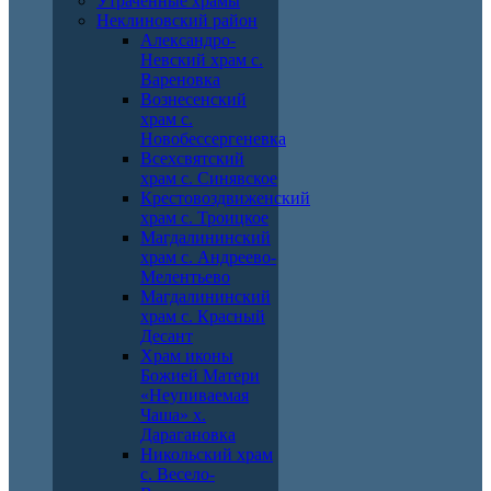
Утраченные храмы
Неклиновский район
Александро-
Невский храм с.
Вареновка
Вознесенский
храм с.
Новобессергеневка
Всехсвятский
храм с. Синявское
Крестовоздвиженский
храм с. Троицкое
Магдалининский
храм с. Андреево-
Мелентьево
Магдалининский
храм с. Красный
Десант
Храм иконы
Божией Матери
«Неупиваемая
Чаша» х.
Дарагановка
Никольский храм
с. Весело-