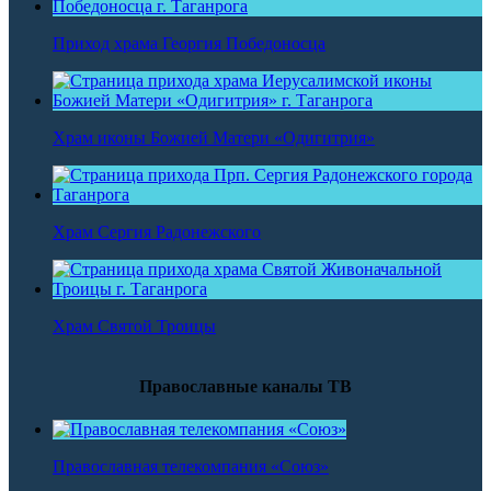
Приход храма Георгия Победоносца
Храм иконы Божией Матери «Одигитрия»
Храм Сергия Радонежского
Храм Святой Троицы
Православные каналы ТВ
Православная телекомпания «Союз»