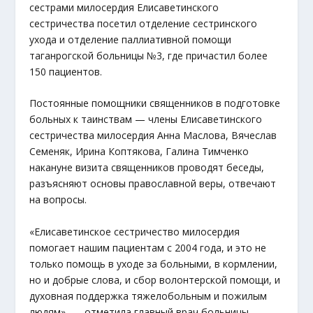
сестрами милосердия Елисаветинского
сестричества посетил отделение сестринского
ухода и отделение паллиативной помощи
таганрогской больницы №3, где причастил более
150 пациентов.
Постоянные помощники священников в подготовке
больных к таинствам — члены Елисаветинского
сестричества милосердия Анна Маслова, Вячеслав
Семеняк, Ирина Коптякова, Галина Тимченко
накануне визита священников проводят беседы,
разъясняют основы православной веры, отвечают
на вопросы.
«Елисаветинское сестричество милосердия
помогает нашим пациентам с 2004 года, и это не
только помощь в уходе за больными, в кормлении,
но и добрые слова, и сбор волонтерской помощи, и
духовная поддержка тяжелобольным и пожилым
людям», — отметила главный врач больницы