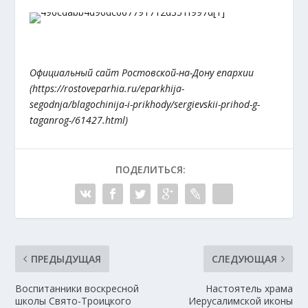
Официальный сайт Ростовской-на-Дону епархии
(https://rostoveparhia.ru/eparkhija-
segodnja/blagochinija-i-prikhody/sergievskii-prihod-g-
taganrog-/61427.html)
ПОДЕЛИТЬСЯ:
ПРЕДЫДУЩАЯ
СЛЕДУЮЩАЯ
Воспитанники воскресной
Настоятель храма
школы Свято-Троицкого
Иерусалимской иконы