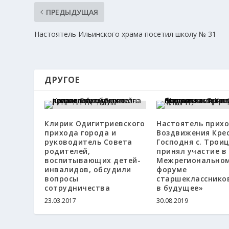
ПРЕДЫДУЩАЯ
Настоятель Ильинского храма посетил школу № 31
ДРУГОЕ
Клирик Одигитриевского
Настоятель прих
прихода города и
Воздвижения Кре
руководитель Совета
Господня с. Трои
родителей,
принял участие в 
воспитывающих детей-
Межрегионально
инвалидов, обсудили
форуме
вопросы
старшекласснико
сотрудничества
в будущее»
23.03.2017
30.08.2019