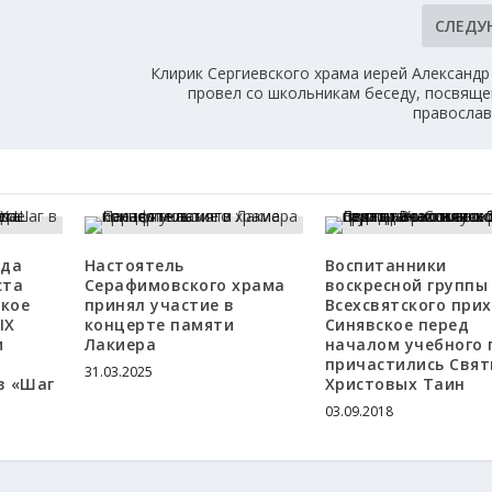
СЛЕД
Клирик Сергиевского храма иерей Александр
провел со школьникам беседу, посвящ
православ
ода
Настоятель
Воспитанники
ста
Серафимовского храма
воскресной группы
цкое
принял участие в
Всехсвятского прих
IX
концерте памяти
Синявское перед
м
Лакиера
началом учебного 
причастились Свя
31.03.2025
в «Шаг
Христовых Таин
03.09.2018