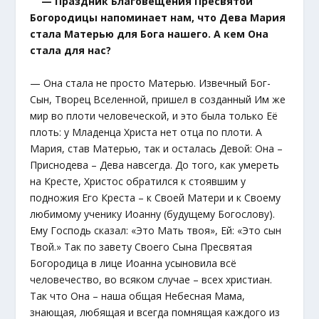
— Праздник Благовещения Пресвятой
Богородицы напоминает нам, что Дева Мария
стала Матерью для Бога нашего. А кем Она
стала для нас?
— Она стала не просто Матерью. Извечный Бог-
Сын, Творец Вселенной, пришел в созданный Им же
мир во плоти человеческой, и это была только Её
плоть: у Младенца Христа нет отца по плоти. А
Мария, став Матерью, так и осталась Девой: Она –
Приснодева – Дева навсегда. До того, как умереть
на Кресте, Христос обратился к стоявшим у
подножия Его Креста – к Своей Матери и к Своему
любимому ученику Иоанну (будущему Богослову).
Ему Господь сказал: «Это Мать твоя», Ей: «Это сын
Твой.» Так по завету Своего Сына Пресвятая
Богородица в лице Иоанна усыновила всё
человечество, во всяком случае – всех христиан.
Так что Она – наша общая Небесная Мама,
знающая, любящая и всегда помнящая каждого из