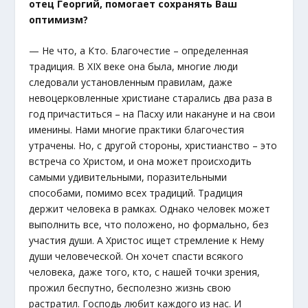
отец Георгий, помогает сохранять Ваш
оптимизм?
— Не что, а Кто. Благочестие – определенная
традиция. В XIX веке она была, многие люди
следовали установленным правилам, даже
невоцерковленные христиане старались два раза в
год причаститься – на Пасху или накануне и на свои
именины. Нами многие практики благочестия
утрачены. Но, с другой стороны, христианство – это
встреча со Христом, и она может происходить
самыми удивительными, поразительными
способами, помимо всех традиций. Традиция
держит человека в рамках. Однако человек может
выполнить все, что положено, но формально, без
участия души. А Христос ищет стремление к Нему
души человеческой. Он хочет спасти всякого
человека, даже того, кто, с нашей точки зрения,
прожил беспутно, бесполезно жизнь свою
растратил. Господь любит каждого из нас. И