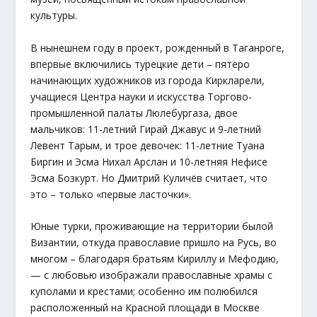
культуры.
В нынешнем году в проект, рожденный в Таганроге,
впервые включились турецкие дети – пятеро
начинающих художников из города Киркларели,
учащиеся Центра науки и искусства Торгово-
промышленной палаты Люлебургаза, двое
мальчиков: 11-летний Гирай Джавус и 9-летний
Левент Тарым, и трое девочек: 11-летние Туана
Биргин и Эсма Нихал Арслан и 10-летняя Нефисе
Эсма Бозкурт. Но Дмитрий Куличёв считает, что
это – только «первые ласточки».
Юные турки, проживающие на территории былой
Византии, откуда православие пришло на Русь, во
многом – благодаря братьям Кириллу и Мефодию,
— с любовью изображали православные храмы с
куполами и крестами; особенно им полюбился
расположенный на Красной площади в Москве