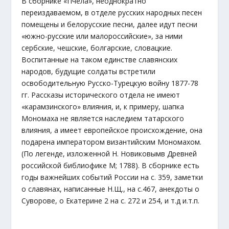
В сборнике «Пчела», неоднократно
переиздаваемом, в отделе русских народных песен
помещены и белорусские песни, далее идут песни
«южно-русские или малороссийские», за ними
сербские, чешские, болгарские, словацкие.
Воспитанные на таком единстве славянских
народов, будущие солдаты встретили
освободительную Русско-Турецкую войну 1877-78
гг. Рассказы исторического отдела не имеют
«карамзинского» влияния, и, к примеру, шапка
Мономаха не является наследием татарского
влияния, а имеет европейское происхождение, она
подарена императором византийским Мономахом.
(По легенде, изложенной Н. Новиковымв Древней
российской библиофике М; 1788). В сборнике есть
годы важнейших событий России на с. 359, заметки
о славянах, написанные Н.Щ., на с.467, анекдоты о
Суворове, о Екатерине 2 на с. 272 и 254, и т.д и.т.п.