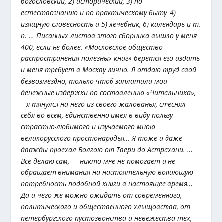
богословский, 2) исторический, 3) по
естествознанию и по практическому быту, 4)
изящную словесность и 5) лечебник, 6) календарь и т.
п. … Писанных листов этого сборника вышло у меня
400, если не более. «Московское общество
распространения полезных книг» берется его издать
и меня требует в Москву лично. Я отдаю труд свой
безвозмездно, только чтоб заплатили мои
денежные издержки по составлению «Читальника»,
– я тянулся на него из своего жалованья, стеснял
себя во всем, единственно имея в виду пользу
страстно-любимого и изучаемого мною
великорусского простонародья… Я тоже и даже
дважды проехал Волгою от Твери до Астрахани. …
Все делаю сам, — никто мне не помогает и не
обращает внимания на настоятельную вопиющую
потребность подобной книги в настоящее время…
Да и чего же можно ожидать от современного,
политического и общественного хлыщовства, от
петербургского пустозвонства и невежества тех,