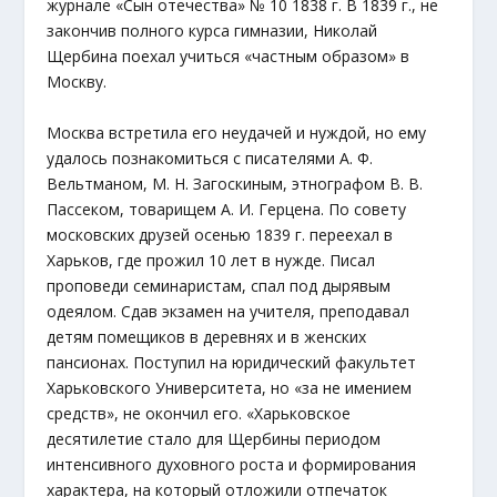
журнале «Сын отечества» № 10 1838 г. В 1839 г., не
закончив полного курса гимназии, Николай
Щербина поехал учиться «частным образом» в
Москву.
Москва встретила его неудачей и нуждой, но ему
удалось познакомиться с писателями А. Ф.
Вельтманом, М. Н. Загоскиным, этнографом В. В.
Пассеком, товарищем А. И. Герцена. По совету
московских друзей осенью 1839 г. переехал в
Харьков, где прожил 10 лет в нужде. Писал
проповеди семинаристам, спал под дырявым
одеялом. Сдав экзамен на учителя, преподавал
детям помещиков в деревнях и в женских
пансионах. Поступил на юридический факультет
Харьковского Университета, но «за не имением
средств», не окончил его. «Харьковское
десятилетие стало для Щербины периодом
интенсивного духовного роста и формирования
характера, на который отложили отпечаток