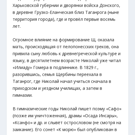
Харьковской губернии и дворянки войска Донского,
в деревне Грузко-Еланческая близ Таганрога (ныне
территория города), где и провёл первые восемь
лет.
Огромное влияние на формирование Щ. оказала
мать, происходящая от пелопонесских греков, она
привила сыну любовь к древнегреческой культуре и
языку, в десятилетнем возрасте Николай уже читал
«Илиаду» Гомера в подлиннике. В 1829 г.,
разорившись, семья Щербины переехала в
Таганрог, где Николай начал учиться сначала в
приходском и уездном училищах, а затем в
гимназии.
В гимназические годы Николай пишет поэму «Сафо»
(позже им уничтоженная), драмы «Осада Инсары»,
«Ксанфо» и др. и слывёт острословом (не смотря на
заикание). Его сонет «К морю» был опубликован в