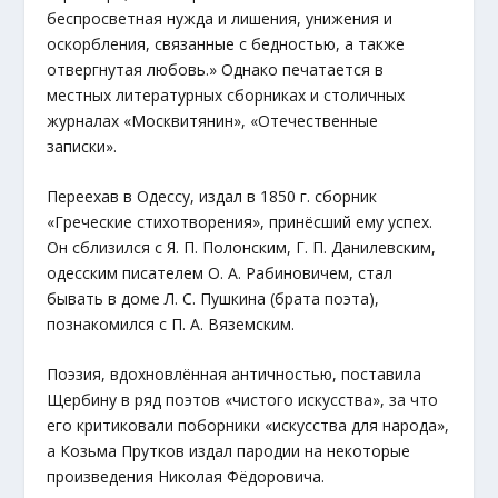
беспросветная нужда и лишения, унижения и
оскорбления, связанные с бедностью, а также
отвергнутая любовь.» Однако печатается в
местных литературных сборниках и столичных
журналах «Москвитянин», «Отечественные
записки».
Переехав в Одессу, издал в 1850 г. сборник
«Греческие стихотворения», принёсший ему успех.
Он сблизился с Я. П. Полонским, Г. П. Данилевским,
одесским писателем О. А. Рабиновичем, стал
бывать в доме Л. С. Пушкина (брата поэта),
познакомился с П. А. Вяземским.
Поэзия, вдохновлённая античностью, поставила
Щербину в ряд поэтов «чистого искусства», за что
его критиковали поборники «искусства для народа»,
а Козьма Прутков издал пародии на некоторые
произведения Николая Фёдоровича.