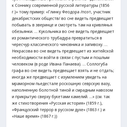
к Соннику современной русской литературы (1856
г.)» тому пример: «Глинку Феодора /поэт, участник
декабристских обществ/ во сне видеть предвещает
побывать в зверинце и смотреть там на кривлянья
обезьянки. … Кукольника во сне видеть предвещает
из романтического трубадура превратиться в
чересчур классического чиновника и запивоху. …
Некрасова во сне видеть предвещает из житейской
необходимости войти в связи с пустым и пошлым
человеком (в роде Ивана Панаева). … Соллогуба
графа во сне видеть предвещает взять и не отдать;
иногда же предвещает с изумлением увидеть на
мраморном пьедестале роскошную севрскую вазу,
наполненную болотной тиной и смрадным навозом
и прикрытую сверху букетами камелий. …» (см. так
же стихотворения «Русская история» (1859 г.),
«Французский террор в русском духе» (1863 г.) и
«Наше время» (1867 г.))