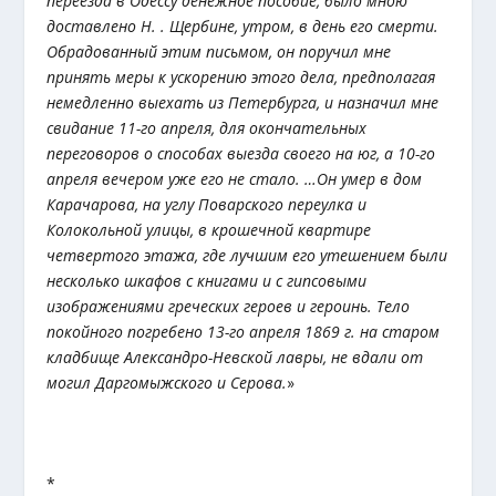
переезда в Одессу денежное пособие, было мною
доставлено Н. Ѳ. Щербине, утром, в день его смерти.
Обрадованный этим письмом, он поручил мне
принять меры к ускорению этого дела, предполагая
немедленно выехать из Петербурга, и назначил мне
свидание 11-го апреля, для окончательных
переговоров о способах выезда своего на юг, а 10-го
апреля вечером уже его не стало. …Он умер в дом
Карачарова, на углу Поварского переулка и
Колокольной улицы, в крошечной квартире
четвертого этажа, где лучшим его утешением были
несколько шкафов с книгами и с гипсовыми
изображениями греческих героев и героинь. Тело
покойного погребено 13-го апреля 1869 г. на старом
кладбище Александро-Невской лавры, не вдали от
могил Даргомыжского и Серова.
»
*