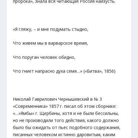
пророка», знала вся читающая Россия наизусть.
«Я гляжу, – и мне подумать стыдно,
Что живем мы в варварское время,
Что поруган человек обидно,
Что гниет напрасно духа семя…» («Битва», 1856)
Николай Гаврилович Чернышевский в № 3
«Современника» 1857 г. писал об этом сборнике:
«…»Ямбы» г. Щербины, хотя и не были бессильны,
но не производили того действия, какого должно
было бы ожидать от пьес подобного содержания,
писанных человеком истинно даровитым, каким