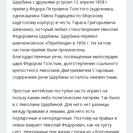
Щербина с друзьями устроил 12 апреля 1858 г.
приём у Фёдора Петровича Толстого (художника,
однокашника Павла Радищева по Морскому
кадетскому корпусу) в честь Тараса Григорьевича
Шевченко, который любил стихотворения Николая
Фёдоровича Щербины. Щербина перевёл
шевченковское «Перебендя» в 1856 г. На эжтом
частном приёме были произнесены
благодарственные речи, посвящённые милосердию
царя Фёдором Толстым, долготерпению ссыльного
крепостного Николаем Дмитриевичем Старовым,
содержание речи Щербины осталось неизвестным.
Простые житейские поступки часто играют на
пользу каким-либо политическим лагерям. Так было
и с Николаем Щербиной. Для него нет разницы
между правыми и левыми, для него есть
порядочные и непорядочные. Поэтому на правых и
левых взирает Николай Фёдорович, как на суету
сует. Неизданные при жизни строки из «Дополнения