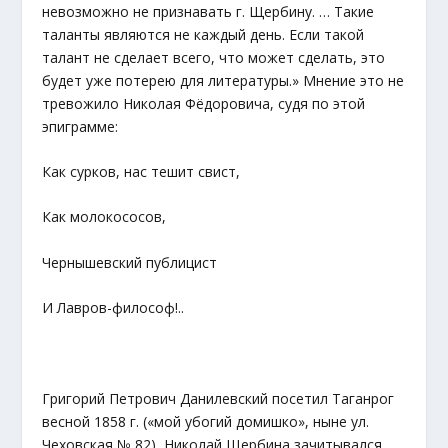
невозможно не признавать г. Щербину. … Такие
таланты являются не каждый день. Если такой
талант не сделает всего, что может сделать, это
будет уже потерею для литературы.» Мнение это не
тревожило Николая Фёдоровича, судя по этой
эпиграмме:
Как сурков, нас тешит свист,
Как молокососов,
Чернышевский публицист
И Лавров-философ!..
Григорий Петрович Данилевский посетил Таганрог
весной 1858 г. («мой убогий домишко», ныне ул.
Чеховская № 82), Николай Щербина зачитывался