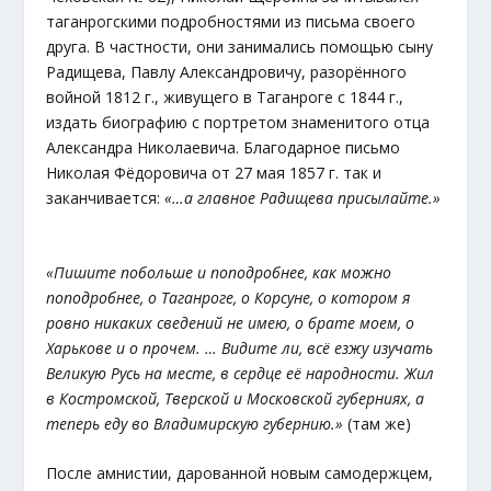
таганрогскими подробностями из письма своего
друга. В частности, они занимались помощью сыну
Радищева, Павлу Александровичу, разорённого
войной 1812 г., живущего в Таганроге с 1844 г.,
издать биографию с портретом знаменитого отца
Александра Николаевича. Благодарное письмо
Николая Фёдоровича от 27 мая 1857 г. так и
заканчивается:
«…а главное Радищева присылайте.»
«Пишите побольше и поподробнее, как можно
поподробнее, о Таганроге, о Корсуне, о котором я
ровно никаких сведений не имею, о брате моем, о
Харькове и о прочем. … Видите ли, всё езжу изучать
Великую Русь на месте, в сердце её народности. Жил
в Костромской, Тверской и Московской губерниях, а
теперь еду во Владимирскую губернию.»
(там же)
После амнистии, дарованной новым самодержцем,