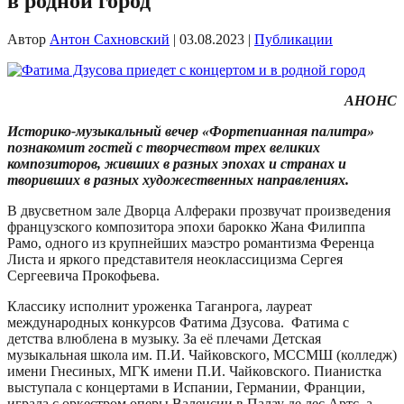
в родной город
Автор
Антон Сахновский
|
03.08.2023
|
Публикации
АНОНС
Историко-музыкальный вечер «Фортепианная палитра»
познакомит гостей с творчеством трех великих
композиторов, живших в разных эпохах и странах и
творивших в разных художественных направлениях.
В двусветном зале Дворца Алфераки прозвучат произведения
французского композитора эпохи барокко Жана Филиппа
Рамо, одного из крупнейших маэстро романтизма Ференца
Листа и яркого представителя неоклассицизма Сергея
Сергеевича Прокофьева.
Классику исполнит уроженка Таганрога, лауреат
международных конкурсов Фатима Дзусова. Фатима с
детства влюблена в музыку. За её плечами Детская
музыкальная школа им. П.И. Чайковского, МССМШ (колледж)
имени Гнесиных, МГК имени П.И. Чайковского. Пианистка
выступала с концертами в Испании, Германии, Франции,
играла с оркестром оперы Валенсии в Палау де лес Артс, а