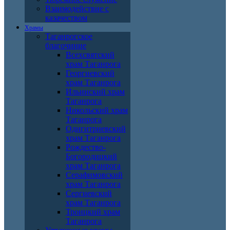
Взаимодействие с
казачеством
Храмы
Таганрогское
благочиние
Всехсвятский
храм Таганрога
Георгиевский
храм Таганрога
Ильинский храм
Таганрога
Никольский храм
Таганрога
Одигитриевский
храм Таганрога
Рождество-
Богородицкий
храм Таганрога
Серафимовский
храм Таганрога
Сергиевский
храм Таганрога
Троицкий храм
Таганрога