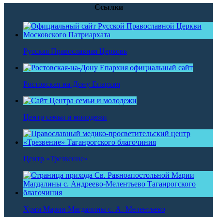
Ссылки
Русская Православная Церковь
Ростовская-на-Дону Епархия
Центр семьи и молодежи
Центр «Трезвение»
Храм Марии Магдалины с. А.-Мелентьево