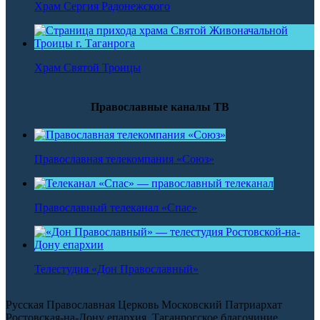
Храм Сергия Радонежского
Храм Святой Троицы
Православные каналы ТВ
Православная телекомпания «Союз»
Православный телеканал «Спас»
Телестудия «Дон Православный»
Русская Православная Церковь Московский Патриархат
Ростовская-на-Дону епархия, Таганрогское благочиние