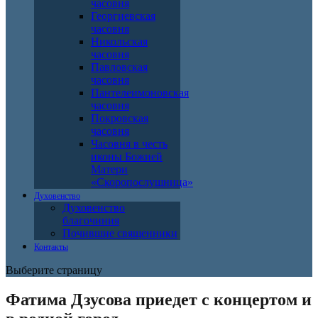
часовня
Георгиевская
часовня
Никольская
часовня
Павловская
часовня
Пантелеимоновская
часовня
Покровская
часовня
Часовня в честь
иконы Божией
Матери
«Скоропослушница»
Духовенство
Духовенство
благочиния
Почившие священники
Контакты
Выберите страницу
Фатима Дзусова приедет с концертом и