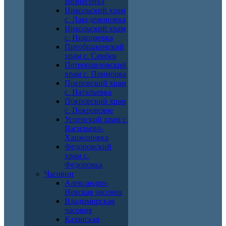
Вознесенка
Никольский храм
с. Лакедемоновка
Никольский храм
с. Николаевка
Преображенский
храм с. Самбек
Петропавловский
храм с. Приморка
Покровский храм
с. Натальевка
Покровский храм
с. Покровское
Успенский храм с.
Васильево-
Ханжоновка
Федоровский
храм с.
Федоровка
Часовни
Александро-
Невская часовня
Владимирская
часовня
Казанская