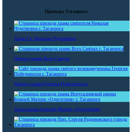
Приходы Таганрога
Храм Св. Николая Чудотворца
Приход храма Всех Святых
Приход храма Георгия Победоносца
Храм иконы Божией Матери «Одигитрия»