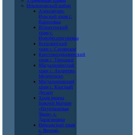
Утраченные храмы
Неклиновский район
Александро-
Невский храм с.
Вареновка
Вознесенский
храм с.
Новобессергеневка
Всехсвятский
храм с. Синявское
Крестовоздвиженский
храм с. Троицкое
Магдалининский
храм с. Андреево-
Мелентьево
Магдалининский
храм с. Красный
Десант
Храм иконы
Божией Матери
«Неупиваемая
Чаша» х.
Дарагановка
Никольский храм
с. Весело-