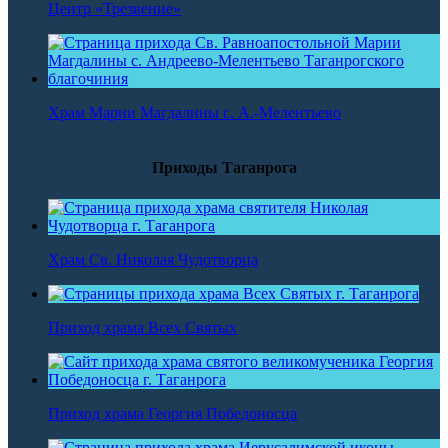
Центр «Трезвение»
Храм Марии Магдалины с. А.-Мелентьево
Приходы Таганрога
Храм Св. Николая Чудотворца
Приход храма Всех Святых
Приход храма Георгия Победоносца