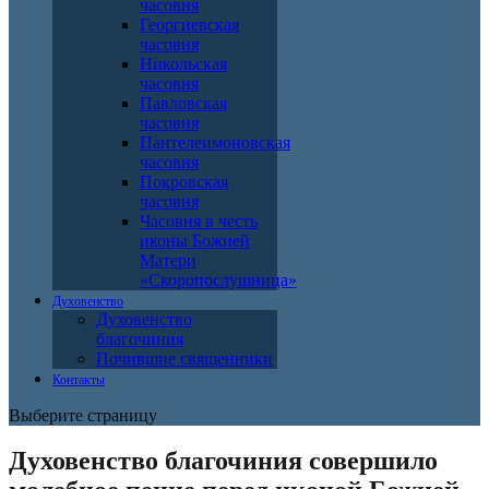
часовня
Георгиевская
часовня
Никольская
часовня
Павловская
часовня
Пантелеимоновская
часовня
Покровская
часовня
Часовня в честь
иконы Божией
Матери
«Скоропослушница»
Духовенство
Духовенство
благочиния
Почившие священники
Контакты
Выберите страницу
Духовенство благочиния совершило