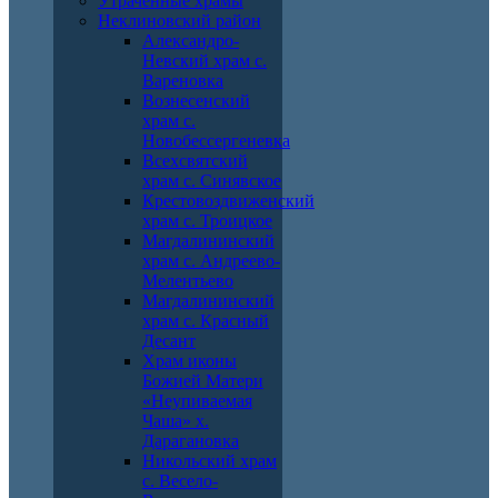
Утраченные храмы
Неклиновский район
Александро-
Невский храм с.
Вареновка
Вознесенский
храм с.
Новобессергеневка
Всехсвятский
храм с. Синявское
Крестовоздвиженский
храм с. Троицкое
Магдалининский
храм с. Андреево-
Мелентьево
Магдалининский
храм с. Красный
Десант
Храм иконы
Божией Матери
«Неупиваемая
Чаша» х.
Дарагановка
Никольский храм
с. Весело-