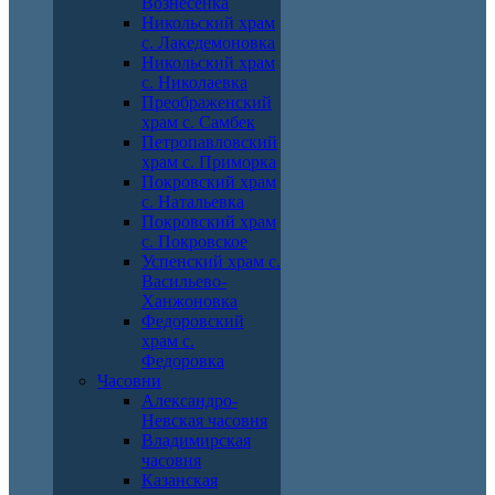
Вознесенка
Никольский храм
с. Лакедемоновка
Никольский храм
с. Николаевка
Преображенский
храм с. Самбек
Петропавловский
храм с. Приморка
Покровский храм
с. Натальевка
Покровский храм
с. Покровское
Успенский храм с.
Васильево-
Ханжоновка
Федоровский
храм с.
Федоровка
Часовни
Александро-
Невская часовня
Владимирская
часовня
Казанская