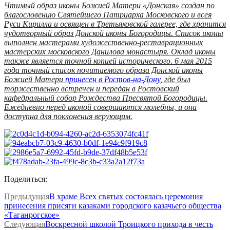
Чтимый образ иконы Божией Матери «Донская» создан по
благословению Святейшего Патриарха Московского и всея
Руси Кирилла и освящен в Третьяковской галерее, где хранится
чудотворный образ Донской иконы Богородицы. Список иконы
выполнен мастерами художественно-реставрационных
мастерских московского Данилова монастыря. Оклад иконы
также является точной копией исторического. 6 мая 2015
года точный список почитаемого образа Донской иконы
Божией Матери
принесен в Ростов-на-Дону
, где был
торжественно встречен и передан в Ростовский
кафедральный собор Рождества Пресвятой Богородицы.
Ежедневно перед иконой совершаются молебны, и она
доступна для поклонения верующим.
Поделиться:
Предыдущая
В храме Всех святых состоялась церемония
принесения присяги казаками городского казачьего общества
«Таганрогское»
Следующая
Воскресной школой Троицкого прихода в честь