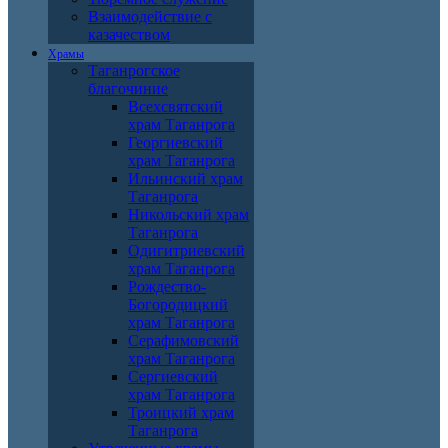
Взаимодействие с
казачеством
Храмы
Таганрогское
благочиние
Всехсвятский
храм Таганрога
Георгиевский
храм Таганрога
Ильинский храм
Таганрога
Никольский храм
Таганрога
Одигитриевский
храм Таганрога
Рождество-
Богородицкий
храм Таганрога
Серафимовский
храм Таганрога
Сергиевский
храм Таганрога
Троицкий храм
Таганрога