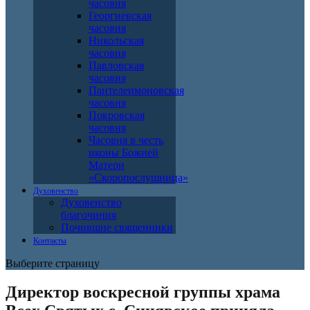
часовня
Георгиевская
часовня
Никольская
часовня
Павловская
часовня
Пантелеимоновская
часовня
Покровская
часовня
Часовня в честь
иконы Божией
Матери
«Скоропослушница»
Духовенство
Духовенство
благочиния
Почившие священники
Контакты
Выберите страницу
Директор воскресной группы храма