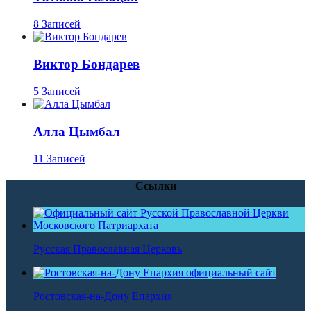
8 Записей
Виктор Бондарев
5 Записей
Алла Цымбал
11 Записей
Ссылки
Русская Православная Церковь
Ростовская-на-Дону Епархия