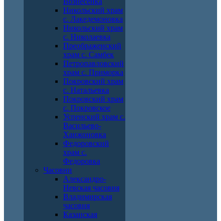
Вознесенка
Никольский храм
с. Лакедемоновка
Никольский храм
с. Николаевка
Преображенский
храм с. Самбек
Петропавловский
храм с. Приморка
Покровский храм
с. Натальевка
Покровский храм
с. Покровское
Успенский храм с.
Васильево-
Ханжоновка
Федоровский
храм с.
Федоровка
Часовни
Александро-
Невская часовня
Владимирская
часовня
Казанская