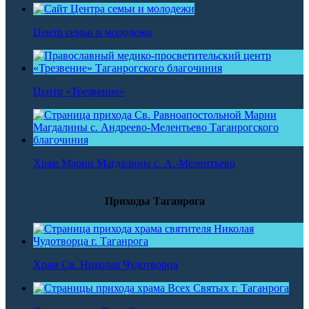
Центр семьи и молодежи
Центр «Трезвение»
Храм Марии Магдалины с. А.-Мелентьево
Приходы Таганрога
Храм Св. Николая Чудотворца