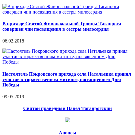
В приходе Святой Живоначальной Троицы Таганрога
совершен чин посвящения в сестры милосердия
06.02.2018
Настоятель Покровского прихода села Натальевка принял
участие в торжественном митинге, посвященном Дню
Победы
09.05.2019
Святой праведный Павел Таганрогский
Анонсы