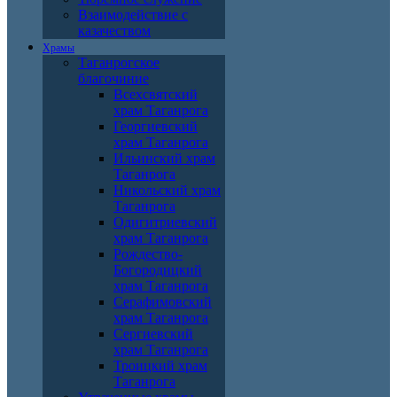
Взаимодействие с
казачеством
Храмы
Таганрогское
благочиние
Всехсвятский
храм Таганрога
Георгиевский
храм Таганрога
Ильинский храм
Таганрога
Никольский храм
Таганрога
Одигитриевский
храм Таганрога
Рождество-
Богородицкий
храм Таганрога
Серафимовский
храм Таганрога
Сергиевский
храм Таганрога
Троицкий храм
Таганрога