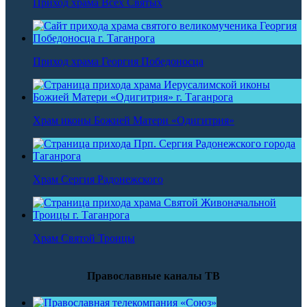
Приход храма Всех Святых
Приход храма Георгия Победоносца
Храм иконы Божией Матери «Одигитрия»
Храм Сергия Радонежского
Храм Святой Троицы
Православные каналы ТВ