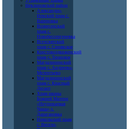
Утраченные храмы
Неклиновский район
Александро-
Невский храм с.
Вареновка
Вознесенский
храм с.
Новобессергеневка
Всехсвятский
храм с. Синявское
Крестовоздвиженский
храм с. Троицкое
Магдалининский
храм с. Андреево-
Мелентьево
Магдалининский
храм с. Красный
Десант
Храм иконы
Божией Матери
«Неупиваемая
Чаша» х.
Дарагановка
Никольский храм
с. Весело-