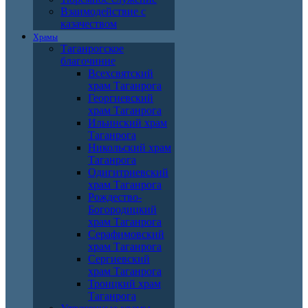
Взаимодействие с
казачеством
Храмы
Таганрогское
благочиние
Всехсвятский
храм Таганрога
Георгиевский
храм Таганрога
Ильинский храм
Таганрога
Никольский храм
Таганрога
Одигитриевский
храм Таганрога
Рождество-
Богородицкий
храм Таганрога
Серафимовский
храм Таганрога
Сергиевский
храм Таганрога
Троицкий храм
Таганрога