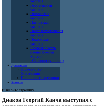
часовня
Георгиевская
часовня
Никольская
часовня
Павловская
часовня
Пантелеимоновская
часовня
Покровская
часовня
Часовня в честь
иконы Божией
Матери
«Скоропослушница»
Духовенство
Духовенство
благочиния
Почившие священники
Контакты
Выберите страницу
Диакон Георгий Канча выступил с