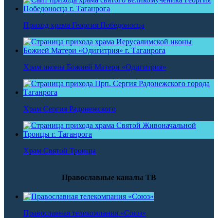
Приход храма Георгия Победоносца
Храм иконы Божией Матери «Одигитрия»
Храм Сергия Радонежского
Храм Святой Троицы
Православные каналы ТВ
Православная телекомпания «Союз»