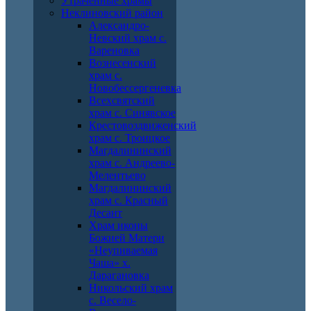
Утраченные храмы
Неклиновский район
Александро-
Невский храм с.
Вареновка
Вознесенский
храм с.
Новобессергеневка
Всехсвятский
храм с. Синявское
Крестовоздвиженский
храм с. Троицкое
Магдалининский
храм с. Андреево-
Мелентьево
Магдалининский
храм с. Красный
Десант
Храм иконы
Божией Матери
«Неупиваемая
Чаша» х.
Дарагановка
Никольский храм
с. Весело-