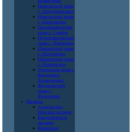
Вознесенка
Никольский храм
с. Лакедемоновка
Никольский храм
с. Николаевка
Преображенский
храм с. Самбек
Петропавловский
храм с. Приморка
Покровский храм
с. Натальевка
Покровский храм
с. Покровское
Успенский храм с.
Васильево-
Ханжоновка
Федоровский
храм с.
Федоровка
Часовни
Александро-
Невская часовня
Владимирская
часовня
Казанская