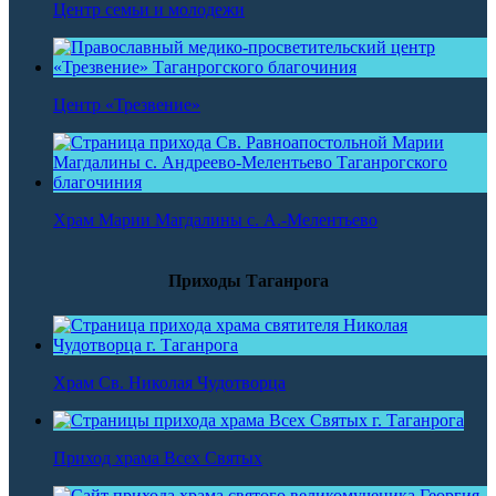
Центр семьи и молодежи
Центр «Трезвение»
Храм Марии Магдалины с. А.-Мелентьево
Приходы Таганрога
Храм Св. Николая Чудотворца
Приход храма Всех Святых