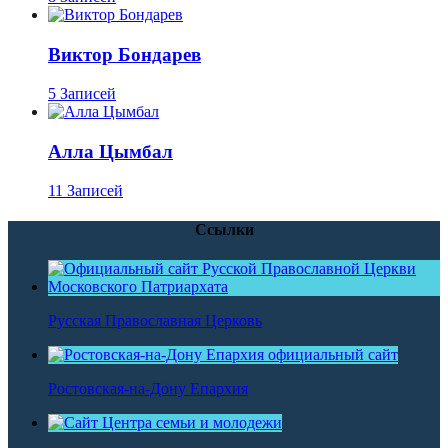
Виктор Бондарев
5 Записей
Алла Цымбал
11 Записей
Ссылки
Русская Православная Церковь
Ростовская-на-Дону Епархия