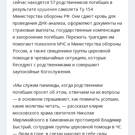
сейчас находятся 57 родственников погибших в
результате
крушения
самолета Ту-154
Министерства обороны РФ. Они сдают кровь для
проведения ДНК-анализа, оформляют документы на
страховые выплаты, государственные компенсации
и захоронение погибших. Пережить трагедию им
помогают психологи МЧС и Министерства обороны
России, а также священники группы церковной
помощи в чрезвычайных ситуациях, которые
беседуют с родственниками и совершают
заупокойные богослужения.
«Мы служим панихиды, когда родственники
погибших просят об этом, отвечаем на их вопросы
— в основном спрашивают, как поминать усопших,
какие молитвы читать, — рассказал клирик
московского храма святителя Николая
Мирликийского в Хамовниках протоиерей Владимир
Быстрый, сотрудник группы церковной помощи в ЧС.
— Люди в горе, в слезах находят в себе силы