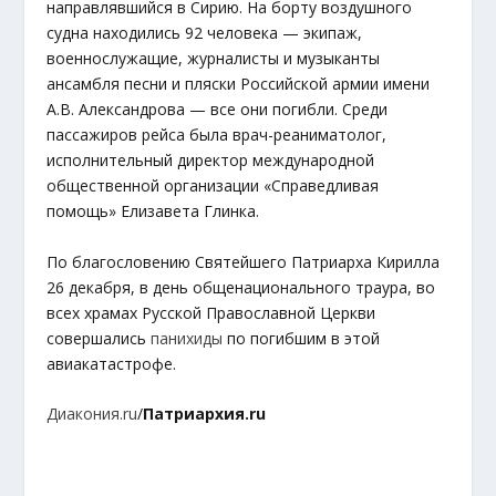
направлявшийся в Сирию. На борту воздушного
судна находились 92 человека — экипаж,
военнослужащие, журналисты и музыканты
ансамбля песни и пляски Российской армии имени
А.В. Александрова — все они погибли. Среди
пассажиров рейса была врач-реаниматолог,
исполнительный директор международной
общественной организации «Справедливая
помощь» Елизавета Глинка.
По благословению Святейшего Патриарха Кирилла
26 декабря, в день общенационального траура, во
всех храмах Русской Православной Церкви
совершались
панихиды
по погибшим в этой
авиакатастрофе.
Диакония.ru
/
Патриархия.ru