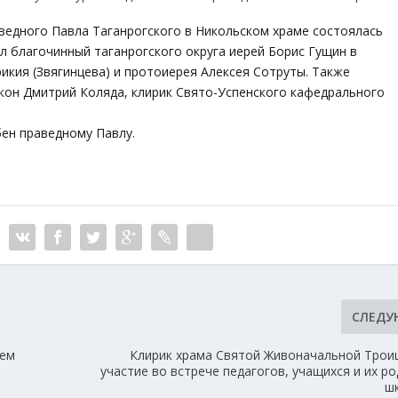
аведного Павла Таганрогского в Никольском храме состоялась
л благочинный таганрогского округа иерей Борис Гущин в
кия (Звягинцева) и протоиерея Алексея Сотруты. Также
кон Дмитрий Коляда, клирик Свято-Успенского кафедрального
бен праведному Павлу.
СЛЕД
тем
Клирик храма Святой Живоначальной Трои
участие во встрече педагогов, учащихся и их р
ш