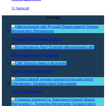
11 Записей
Ссылки
Русская Православная Церковь
Ростовская-на-Дону Епархия
Центр семьи и молодежи
Центр «Трезвение»