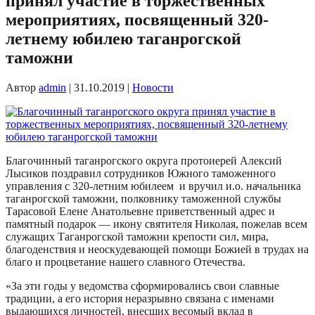
принял участие в торжественных
мероприятиях, посвященный 320-
летнему юбилею таганрогской
таможни
Автор
admin
|
31.10.2019
|
Новости
Благочинный таганрогского округа протоиерей Алексий
Лысиков поздравил сотрудников Южного таможенного
управления с 320-летним юбилеем и вручил и.о. начальника
таганрогской таможни, полковнику таможенной службы
Тарасовой Елене Анатольевне приветственный адрес и
памятный подарок — икону святителя Николая, пожелав всем
служащих Таганрогской таможни крепости сил, мира,
благоденствия и неоскудевающей помощи Божией в трудах на
благо и процветание нашего славного Отечества.
«За эти годы у ведомства сформировались свои славные
традиции, а его история неразрывно связана с именами
выдающихся личностей, внесших весомый вклад в