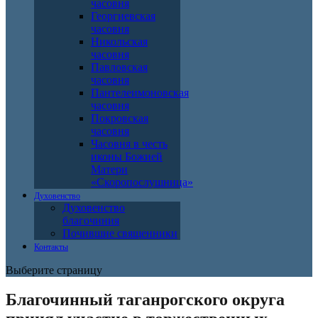
часовня
Георгиевская
часовня
Никольская
часовня
Павловская
часовня
Пантелеимоновская
часовня
Покровская
часовня
Часовня в честь
иконы Божией
Матери
«Скоропослушница»
Духовенство
Духовенство
благочиния
Почившие священники
Контакты
Выберите страницу
Благочинный таганрогского округа