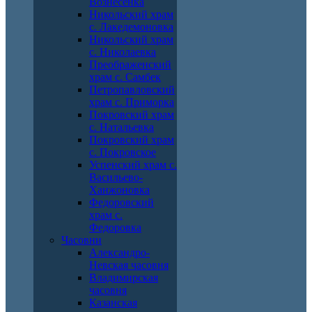
Вознесенка
Никольский храм
с. Лакедемоновка
Никольский храм
с. Николаевка
Преображенский
храм с. Самбек
Петропавловский
храм с. Приморка
Покровский храм
с. Натальевка
Покровский храм
с. Покровское
Успенский храм с.
Васильево-
Ханжоновка
Федоровский
храм с.
Федоровка
Часовни
Александро-
Невская часовня
Владимирская
часовня
Казанская