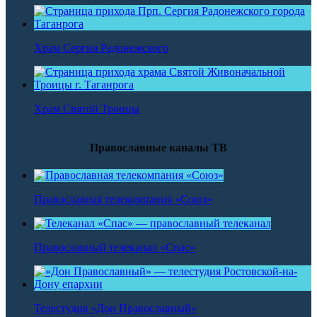
Храм Сергия Радонежского
Храм Святой Троицы
Православные каналы ТВ
Православная телекомпания «Союз»
Православный телеканал «Спас»
Телестудия «Дон Православный»