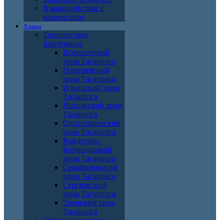
Взаимодействие с
казачеством
Храмы
Таганрогское
благочиние
Всехсвятский
храм Таганрога
Георгиевский
храм Таганрога
Ильинский храм
Таганрога
Никольский храм
Таганрога
Одигитриевский
храм Таганрога
Рождество-
Богородицкий
храм Таганрога
Серафимовский
храм Таганрога
Сергиевский
храм Таганрога
Троицкий храм
Таганрога