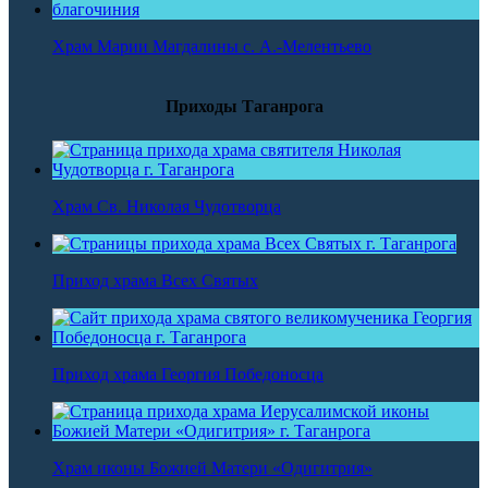
Храм Марии Магдалины с. А.-Мелентьево
Приходы Таганрога
Храм Св. Николая Чудотворца
Приход храма Всех Святых
Приход храма Георгия Победоносца
Храм иконы Божией Матери «Одигитрия»