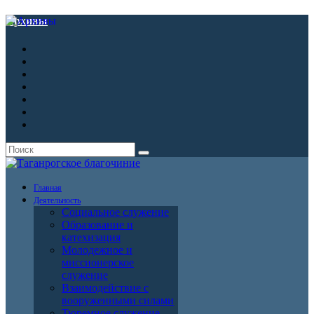
Архивы
Главная
Деятельность
Социальное служение
Образование и
катехизация
Молодежное и
миссионерское
служение
Взаимодействие с
вооруженными силами
Тюремное служение