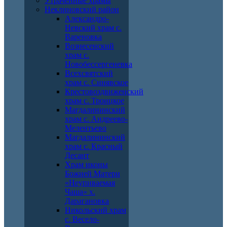
Утраченные храмы
Неклиновский район
Александро-
Невский храм с.
Вареновка
Вознесенский
храм с.
Новобессергеневка
Всехсвятский
храм с. Синявское
Крестовоздвиженский
храм с. Троицкое
Магдалининский
храм с. Андреево-
Мелентьево
Магдалининский
храм с. Красный
Десант
Храм иконы
Божией Матери
«Неупиваемая
Чаша» х.
Дарагановка
Никольский храм
с. Весело-