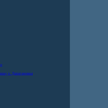
во
ша» х. Дарагановка