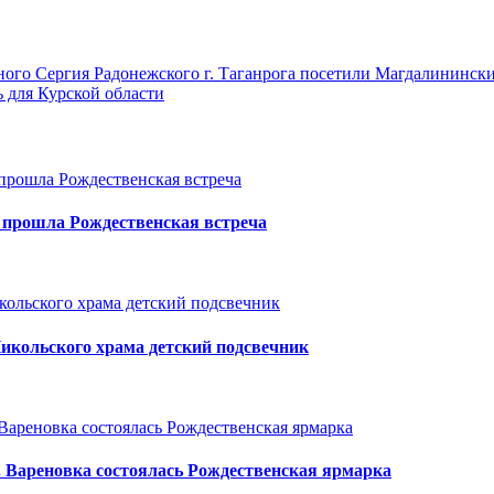
ого Сергия Радонежского г. Таганрога посетили Магдалинински
 для Курской области
а прошла Рождественская встреча
икольского храма детский подсвечник
с. Вареновка состоялась Рождественская ярмарка