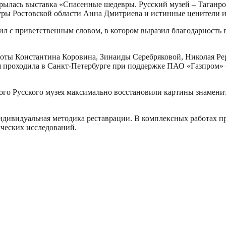
ткрылась выставка «Спасенные шедевры. Русский музей – Таганр
туры Ростовской области Анна Дмитриева и истинные ценители и
л с приветственным словом, в котором выразил благодарность в
оты Константина Коровина, Зинаиды Серебряковой, Николая Рер
 проходила в Санкт-Петербурге при поддержке ПАО «Газпром» –
го Русского музея максимально восстановили картины знаменит
индивидуальная методика реставрации. В комплексных работах п
ических исследований.