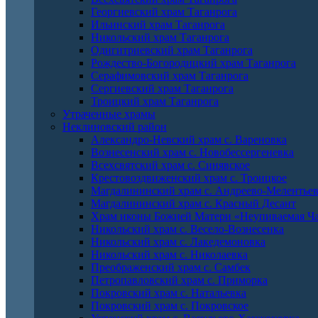
Георгиевский храм Таганрога
Ильинский храм Таганрога
Никольский храм Таганрога
Одигитриевский храм Таганрога
Рождество-Богородицкий храм Таганрога
Серафимовский храм Таганрога
Сергиевский храм Таганрога
Троицкий храм Таганрога
Утраченные храмы
Неклиновский район
Александро-Невский храм с. Вареновка
Вознесенский храм с. Новобессергеневка
Всехсвятский храм с. Синявское
Крестовоздвиженский храм с. Троицкое
Магдалининский храм с. Андреево-Мелентье
Магдалининский храм с. Красный Десант
Храм иконы Божией Матери «Неупиваемая Ча
Никольский храм с. Весело-Вознесенка
Никольский храм с. Лакедемоновка
Никольский храм с. Николаевка
Преображенский храм с. Самбек
Петропавловский храм с. Приморка
Покровский храм с. Натальевка
Покровский храм с. Покровское