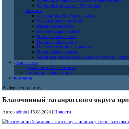
Успенский храм с. Васильево-Ханжоновка
Федоровский храм с. Федоровка
Часовни
Александро-Невская часовня
Владимирская часовня
Казанская часовня
Георгиевская часовня
Никольская часовня
Павловская часовня
Пантелеимоновская часовня
Покровская часовня
Часовня в честь иконы Божией Матери «Ско
Духовенство
Духовенство благочиния
Почившие священники
Контакты
Выберите страницу
Благочинный таганрогского округа пр
Автор
admin
|
15.08.2024
|
Новости