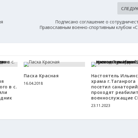
СЛЕДУ
ия
Подписано соглашение о сотрудничес
Православным военно-спортивным клубом «С
Пасха Красная
Настоятель Ильинс
зя
храма г.Таганрога
16.04.2018
го в с.
посетил санаторий,
или
проходят реабили
здник
военнослужащие С
23.11.2023