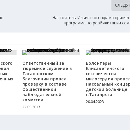
СЛЕД
ло
Настоятель Ильинского храма принял 
программе по реабилитации сем
ского
Ответственный за
Волонтеры
овал
тюремное служение в
Елисаветинского
лых
Таганрогском
сестричества
щенных
благочинии провел
милосердия прове
проверку в составе
Пасхальный концер
Общественной
детской больнице
наблюдательной
г.Таганрога
комиссии
20.04.2023
22.09.2017