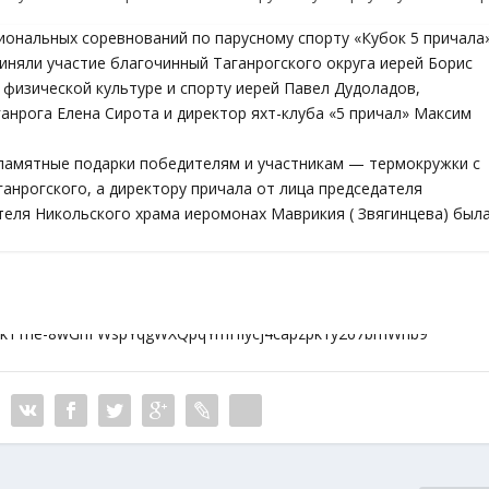
иональных соревнований по парусному спорту «Кубок 5 причала»
иняли участие благочинный Таганрогского округа иерей Борис
 физической культуре и спорту иерей Павел Дудоладов,
ганрога Елена Сирота и директор яхт-клуба «5 причал» Максим
 памятные подарки победителям и участникам — термокружки с
нрогского, а директору причала от лица председателя
теля Никольского храма иеромонах Маврикия ( Звягинцева) был