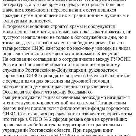
литературы, а в то же время государство придаёт большое
значение возможности перевоспитания оступившихся
граждан путём приобщения их к традиционным духовным и
культурным ценностям.
В тюрьмах и колониях строятся храмы и оборудуются
молитвенные комнаты, которые, как показывает практика, не
пустуют и наполнены не только в богослужебные дни, но и
тогда, когда у заключённых есть свободное время. Только в
таганрогском СИЗО ежегодно по нескольку человек из числа
подследственных и осужденных принимают Крещение.
На основании соглашения о сотрудничестве между ГУФСИН
России по Ростовской области и отделом по тюремному
служению Ростовской-на-Дону епархии, руководством
городского СИЗО проводятся встречи и беседы священников
с осужденными для оказания им духовной помощи,
образования и духовно-нравственного просвещения.
Осознавая тот факт, что между беседами со
священнослужителями заключённым необходимо назидаться
чтением духовно-нравственной литературы, Таганрогским
благочинием пополняются библиотечные фонды городского
СИЗО. Состоявшаяся передача книг позволяет говорить о том,
что теперь в СИЗО № 2 сформирована одна из крупнейших
православных библиотек на территории исправительных
учреждений Ростовской области. При передачи книг
присутствовали начальник СИЗО подполковник внутренней