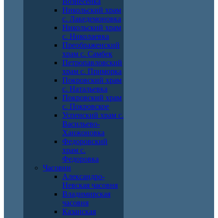
Вознесенка
Никольский храм
с. Лакедемоновка
Никольский храм
с. Николаевка
Преображенский
храм с. Самбек
Петропавловский
храм с. Приморка
Покровский храм
с. Натальевка
Покровский храм
с. Покровское
Успенский храм с.
Васильево-
Ханжоновка
Федоровский
храм с.
Федоровка
Часовни
Александро-
Невская часовня
Владимирская
часовня
Казанская