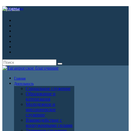
Архивы
Главная
Деятельность
Социальное служение
Образование и
катехизация
Молодежное и
миссионерское
служение
Взаимодействие с
вооруженными силами
Тюремное служение