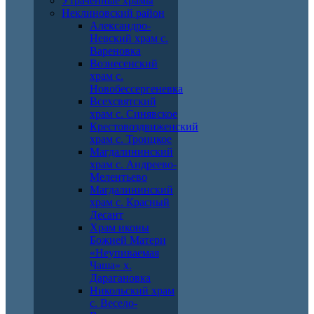
Утраченные храмы
Неклиновский район
Александро-
Невский храм с.
Вареновка
Вознесенский
храм с.
Новобессергеневка
Всехсвятский
храм с. Синявское
Крестовоздвиженский
храм с. Троицкое
Магдалининский
храм с. Андреево-
Мелентьево
Магдалининский
храм с. Красный
Десант
Храм иконы
Божией Матери
«Неупиваемая
Чаша» х.
Дарагановка
Никольский храм
с. Весело-