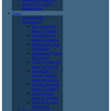
Взаимодействие с
казачеством
Храмы
Таганрогское
благочиние
Всехсвятский
храм Таганрога
Георгиевский
храм Таганрога
Ильинский храм
Таганрога
Никольский храм
Таганрога
Одигитриевский
храм Таганрога
Рождество-
Богородицкий
храм Таганрога
Серафимовский
храм Таганрога
Сергиевский
храм Таганрога
Троицкий храм
Таганрога