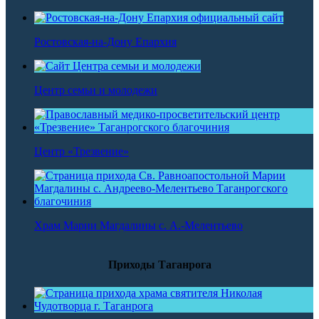
Ростовская-на-Дону Епархия
Центр семьи и молодежи
Центр «Трезвение»
Храм Марии Магдалины с. А.-Мелентьево
Приходы Таганрога