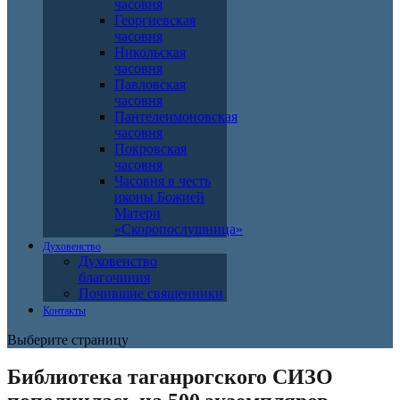
часовня
Георгиевская
часовня
Никольская
часовня
Павловская
часовня
Пантелеимоновская
часовня
Покровская
часовня
Часовня в честь
иконы Божией
Матери
«Скоропослушница»
Духовенство
Духовенство
благочиния
Почившие священники
Контакты
Выберите страницу
Библиотека таганрогского СИЗО