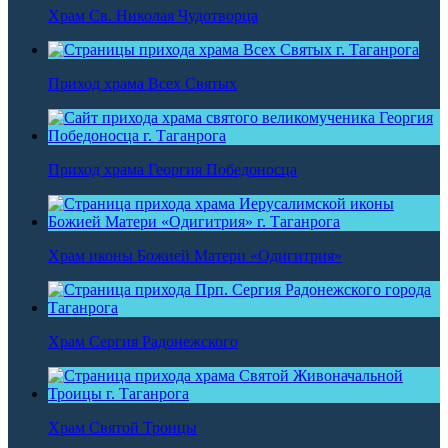
Храм Св. Николая Чудотворца
Приход храма Всех Святых
Приход храма Георгия Победоносца
Храм иконы Божией Матери «Одигитрия»
Храм Сергия Радонежского
Храм Святой Троицы