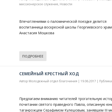
миссионерское служение
,
Новости
Впечатлениями о паломнической поездке делится
воспитанница воскресной школы Георгиевского храм
Анастасия Мошкова
ПОДРОБНЕЕ
СЕМЕЙНЫЙ КРЕСТНЫЙ ХОД
Автор
Молодежный отдел благочиния
|
19.06.2017
|
Публика
Предлагаем вниманию читателей трогательную исто
почитании святого праведного Павла, описанную ю
таганрожцем Серафимом Кулешовым, занявшем III м