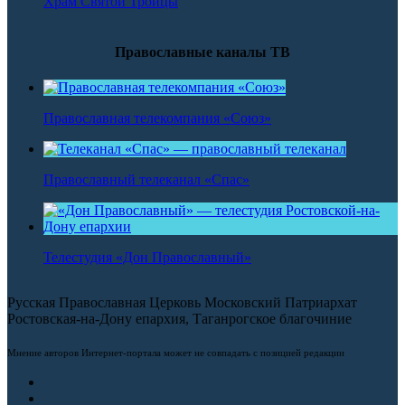
Храм Святой Троицы
Православные каналы ТВ
Православная телекомпания «Союз»
Православный телеканал «Спас»
Телестудия «Дон Православный»
Русская Православная Церковь Московский Патриархат
Ростовская-на-Дону епархия, Таганрогское благочиние
Мнение авторов Интернет-портала может не совпадать с позицией редакции