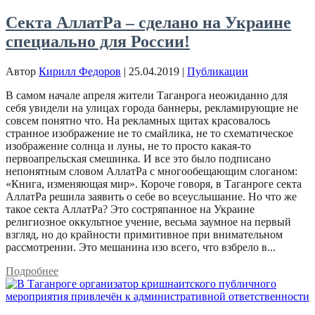
Секта АллатРа – сделано на Украине
специально для России!
Автор
Кирилл Федоров
|
25.04.2019
|
Публикации
В самом начале апреля жители Таганрога неожиданно для
себя увидели на улицах города баннеры, рекламирующие не
совсем понятно что. На рекламных щитах красовалось
странное изображение не то смайлика, не то схематическое
изображение солнца и луны, не то просто какая-то
первоапрельская смешинка. И все это было подписано
непонятным словом АллатРа с многообещающим слоганом:
«Книга, изменяющая мир». Короче говоря, в Таганроге секта
АллатРа решила заявить о себе во всеуслышание. Но что же
такое секта АллатРа? Это состряпанное на Украине
религиозное оккультное учение, весьма заумное на первый
взгляд, но до крайности примитивное при внимательном
рассмотрении. Это мешанина изо всего, что взбрело в...
Подробнее