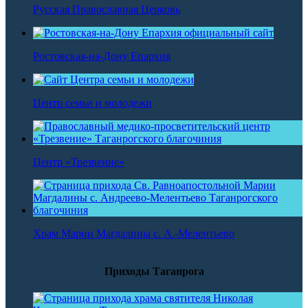
Русская Православная Церковь
Ростовская-на-Дону Епархия
Центр семьи и молодежи
Центр «Трезвение»
Храм Марии Магдалины с. А.-Мелентьево
Приходы Таганрога