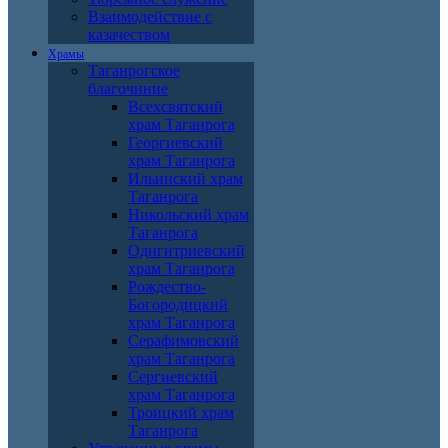
Взаимодействие с
казачеством
Храмы
Таганрогское
благочиние
Всехсвятский
храм Таганрога
Георгиевский
храм Таганрога
Ильинский храм
Таганрога
Никольский храм
Таганрога
Одигитриевский
храм Таганрога
Рождество-
Богородицкий
храм Таганрога
Серафимовский
храм Таганрога
Сергиевский
храм Таганрога
Троицкий храм
Таганрога