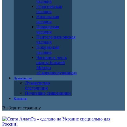
часовня
Георгиевская
часовня
Никольская
часовня
Павловская
часовня
Пантелеимоновская
часовня
Покровская
часовня
Часовня в честь
иконы Божией
Матери
«Скоропослушница»
Духовенство
Духовенство
благочиния
Почившие священники
Контакты
Выберите страницу