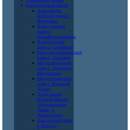
Утраченные храмы
Неклиновский район
Александро-
Невский храм с.
Вареновка
Вознесенский
храм с.
Новобессергеневка
Всехсвятский
храм с. Синявское
Крестовоздвиженский
храм с. Троицкое
Магдалининский
храм с. Андреево-
Мелентьево
Магдалининский
храм с. Красный
Десант
Храм иконы
Божией Матери
«Неупиваемая
Чаша» х.
Дарагановка
Никольский храм
с. Весело-