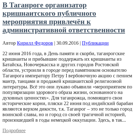
В Таганроге организатор
кришнаитского публичного
мероприятия привлечён к
административной ответственности
Автор
Кирилл Федоров
|
30.09.2016
|
Публикации
22 июня 2016 года, в День памяти и скорби, таганрогские
кришнаиты и прибывшие поддержать их кришнаиты из
Батайска, Новочеркасска и других городов Ростовской
области, устроили в городе перед памятником основателю
Таганрога императору Петру I вербовочную акцию с пением
мантр, танцами и продажей кришнаитской религиозной
литературы. Всё это они лукаво объявили «мероприятием по
популяризации здорового образа жизни, основанного на
духовных ценностях». Для таганрожца, помнящего свои
исторические корни, пляски 22 июня под индийский барабан
являются верхом дикости, т.к. Таганрог – это не только город
воинской славы, но и город со своей трагичной историей,
произошедшей в годы немецкой оккупации. Здесь, в так...
Подробнее