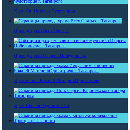
Храм Св. Николая Чудотворца
Приход храма Всех Святых
Приход храма Георгия Победоносца
Храм иконы Божией Матери «Одигитрия»
Храм Сергия Радонежского