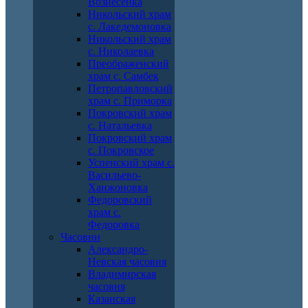
Вознесенка
Никольский храм
с. Лакедемоновка
Никольский храм
с. Николаевка
Преображенский
храм с. Самбек
Петропавловский
храм с. Приморка
Покровский храм
с. Натальевка
Покровский храм
с. Покровское
Успенский храм с.
Васильево-
Ханжоновка
Федоровский
храм с.
Федоровка
Часовни
Александро-
Невская часовня
Владимирская
часовня
Казанская