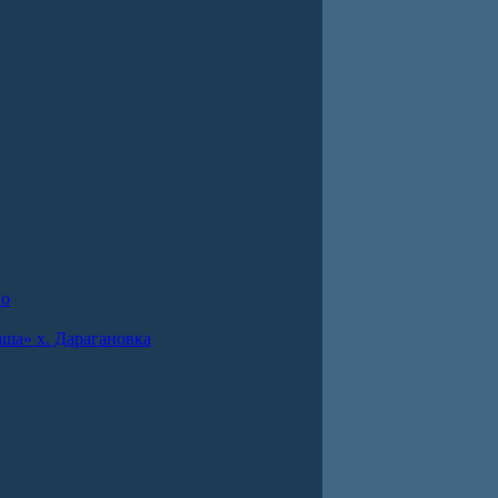
во
ша» х. Дарагановка