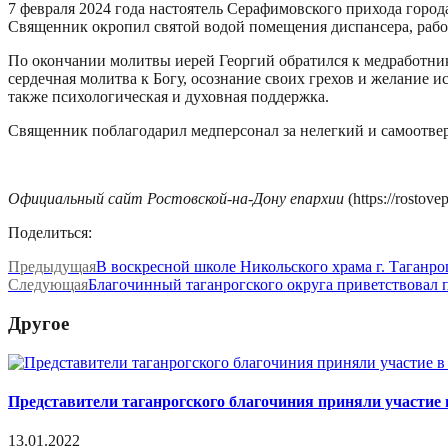
7 февраля 2024 года настоятель Серафимовского прихода горо
Священник окропил святой водой помещения диспансера, рабо
По окончании молитвы иерей Георгий обратился к медработника
сердечная молитва к Богу, осознание своих грехов и желание 
также психологическая и духовная поддержка.
Священник поблагодарил медперсонал за нелегкий и самоотве
Официальный сайт Ростовской-на-Дону епархии
(https://rostove
Поделиться:
Предыдущая
В воскресной школе Никольского храма г. Таганро
Следующая
Благочинный таганрогского округа приветствовал 
Другое
Представители таганрогского благочиния приняли участие
13.01.2022