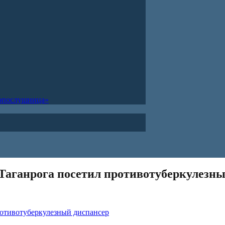
ропослушница»
 Таганрога посетил противотуберкулезн