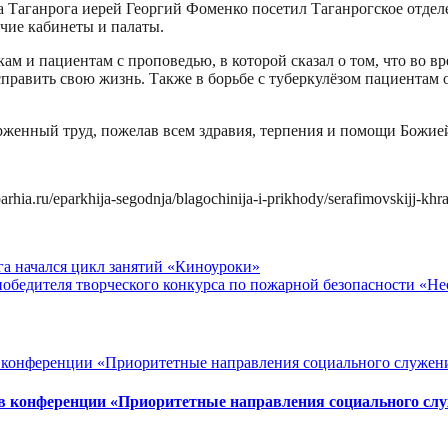
да Таганрога иерей Георгий Фоменко посетил Таганрогское отде
чие кабинеты и палаты.
м и пациентам с проповедью, в которой сказал о том, что во в
исправить свою жизнь. Также в борьбе с туберкулёзом пациентам
рженный труд, пожелав всем здравия, терпения и помощи Божие
parhia.ru/eparkhija-segodnja/blagochinija-i-prikhody/serafimovskijj-k
га начался цикл занятий «Киноуроки»
победителя творческого конкурса по пожарной безопасности «Н
 в конференции «Приоритетные направления социального сл