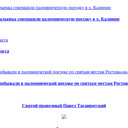
альевка совершили паломническую поездку в х. Калинин
асса
побывали в паломнической поездке по святым местам Ростова
Святой праведный Павел Таганрогский