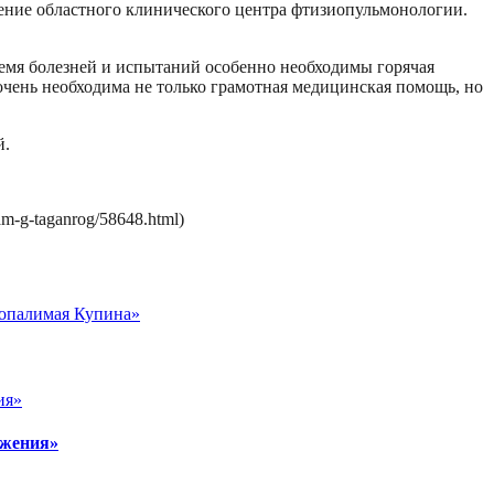
ление областного клинического центра фтизиопульмонологии.
ремя болезней и испытаний особенно необходимы горячая
 очень необходима не только грамотная медицинская помощь, но
й.
hram-g-taganrog/58648.html)
еопалимая Купина»
ужения»