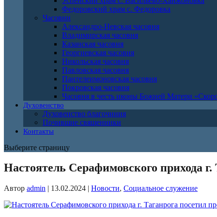
Успенский храм с. Васильево-Ханжоновка
Федоровский храм с. Федоровка
Часовни
Александро-Невская часовня
Владимирская часовня
Казанская часовня
Георгиевская часовня
Никольская часовня
Павловская часовня
Пантелеимоновская часовня
Покровская часовня
Часовня в честь иконы Божией Матери «Ско
Духовенство
Духовенство благочиния
Почившие священники
Контакты
Выберите страницу
Настоятель Серафимовского прихода г.
Автор
admin
|
13.02.2024
|
Новости
,
Социальное служение