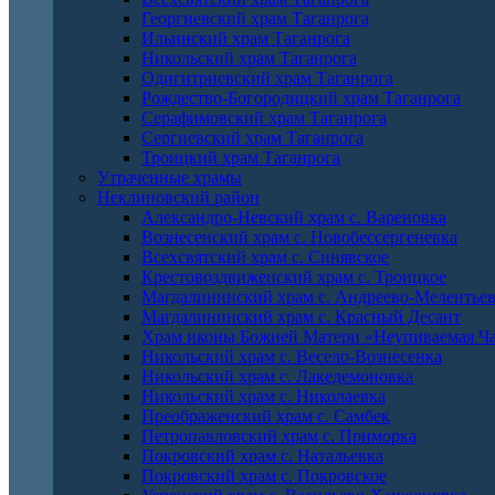
Георгиевский храм Таганрога
Ильинский храм Таганрога
Никольский храм Таганрога
Одигитриевский храм Таганрога
Рождество-Богородицкий храм Таганрога
Серафимовский храм Таганрога
Сергиевский храм Таганрога
Троицкий храм Таганрога
Утраченные храмы
Неклиновский район
Александро-Невский храм с. Вареновка
Вознесенский храм с. Новобессергеневка
Всехсвятский храм с. Синявское
Крестовоздвиженский храм с. Троицкое
Магдалининский храм с. Андреево-Мелентье
Магдалининский храм с. Красный Десант
Храм иконы Божией Матери «Неупиваемая Ча
Никольский храм с. Весело-Вознесенка
Никольский храм с. Лакедемоновка
Никольский храм с. Николаевка
Преображенский храм с. Самбек
Петропавловский храм с. Приморка
Покровский храм с. Натальевка
Покровский храм с. Покровское