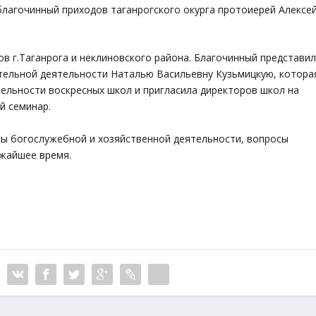
благочинный приходов таганрогского окурга протоиерей Алексе
ов г.Таганрога и неклиновского района. Благочинный представи
ельной деятельности Наталью Васильевну Кузьмицкую, котора
тельности воскресных школ и пригласила директоров школ на
й семинар.
ы богослужебной и хозяйственной деятельности, вопросы
ижайшее время.