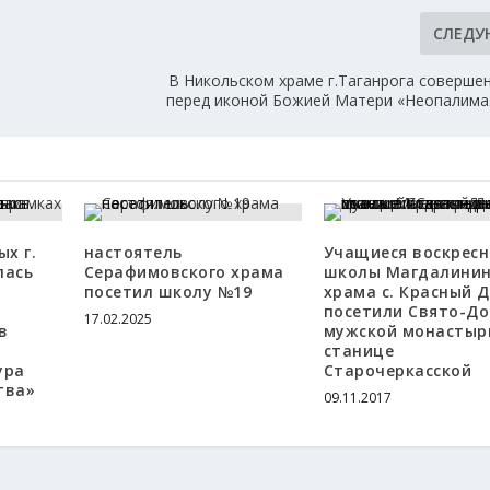
СЛЕД
В Никольском храме г.Таганрога соверше
перед иконой Божией Матери «Неопалима
ых г.
настоятель
Учащиеся воскрес
лась
Серафимовского храма
школы Магдалинин
посетил школу №19
храма с. Красный 
посетили Свято-До
17.02.2025
в
мужской монастыр
станице
ура
Старочеркасской
тва»
09.11.2017