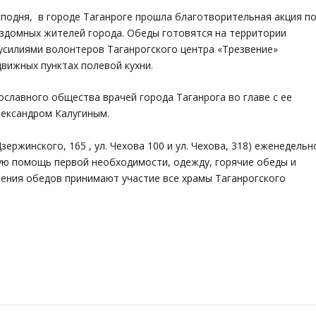
осподня, в городе Таганроге прошла благотворительная акция п
ездомных жителей города. Обеды готовятся на территории
усилиями волонтеров Таганрогского центра «Трезвение»
вижных пунктах полевой кухни.
славного общества врачей города Таганрога во главе с ее
ександром Калугиным.
зержинского, 165 , ул. Чехова 100 и ул. Чехова, 318) еженедельн
ю помощь первой необходимости, одежду, горячие обеды и
вления обедов принимают участие все храмы Таганрогского