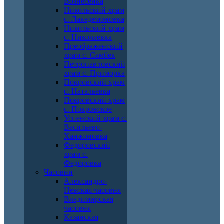
Вознесенка
Никольский храм
с. Лакедемоновка
Никольский храм
с. Николаевка
Преображенский
храм с. Самбек
Петропавловский
храм с. Приморка
Покровский храм
с. Натальевка
Покровский храм
с. Покровское
Успенский храм с.
Васильево-
Ханжоновка
Федоровский
храм с.
Федоровка
Часовни
Александро-
Невская часовня
Владимирская
часовня
Казанская