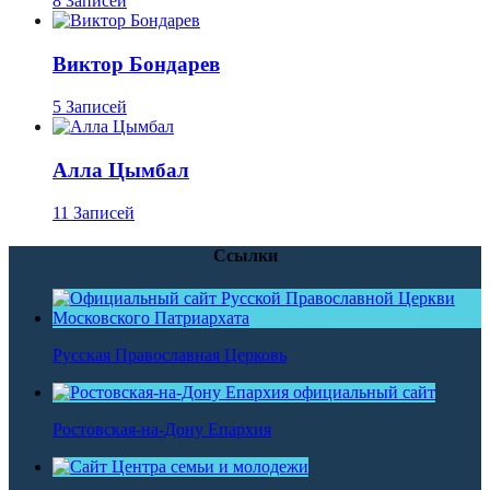
8 Записей
Виктор Бондарев
5 Записей
Алла Цымбал
11 Записей
Ссылки
Русская Православная Церковь
Ростовская-на-Дону Епархия