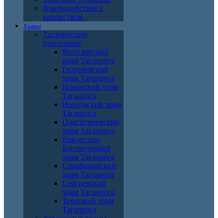
Взаимодействие с
казачеством
Храмы
Таганрогское
благочиние
Всехсвятский
храм Таганрога
Георгиевский
храм Таганрога
Ильинский храм
Таганрога
Никольский храм
Таганрога
Одигитриевский
храм Таганрога
Рождество-
Богородицкий
храм Таганрога
Серафимовский
храм Таганрога
Сергиевский
храм Таганрога
Троицкий храм
Таганрога