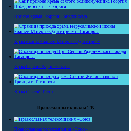
Приход храма Георгия Победоносца
Храм иконы Божией Матери «Одигитрия»
Храм Сергия Радонежского
Храм Святой Троицы
Православные каналы ТВ
Православная телекомпания «Союз»