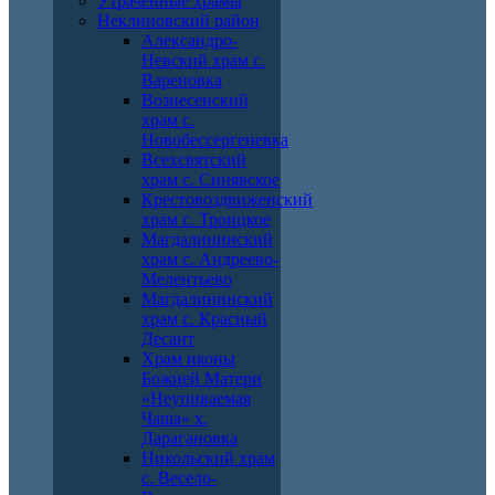
Утраченные храмы
Неклиновский район
Александро-
Невский храм с.
Вареновка
Вознесенский
храм с.
Новобессергеневка
Всехсвятский
храм с. Синявское
Крестовоздвиженский
храм с. Троицкое
Магдалининский
храм с. Андреево-
Мелентьево
Магдалининский
храм с. Красный
Десант
Храм иконы
Божией Матери
«Неупиваемая
Чаша» х.
Дарагановка
Никольский храм
с. Весело-