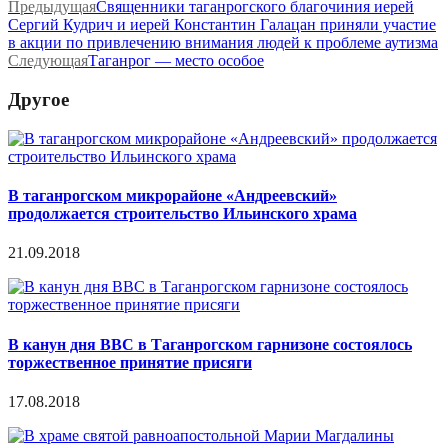
Предыдущая
Священники таганрогского благочиния иерей
Сергий Кудрич и иерей Константин Галацан приняли участие
в акции по привлечению внимания людей к проблеме аутизма
Следующая
Таганрог — место особое
Другое
В таганрогском микрорайоне «Андреевский»
продолжается строительство Ильинского храма
21.09.2018
В канун дня ВВС в Таганрогском гарнизоне состоялось
торжественное принятие присяги
17.08.2018