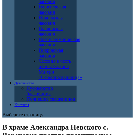
часовня
Георгиевская
часовня
Никольская
часовня
Павловская
часовня
Пантелеимоновская
часовня
Покровская
часовня
Часовня в честь
иконы Божией
Матери
«Скоропослушница»
Духовенство
Духовенство
благочиния
Почившие священники
Контакты
Выберите страницу
В храме Александра Невского с.