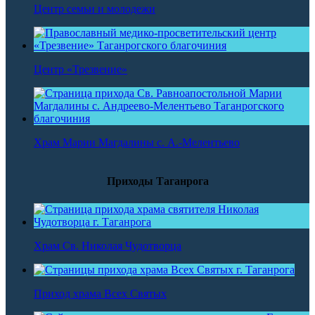
Центр семьи и молодежи
Центр «Трезвение»
Храм Марии Магдалины с. А.-Мелентьево
Приходы Таганрога
Храм Св. Николая Чудотворца
Приход храма Всех Святых