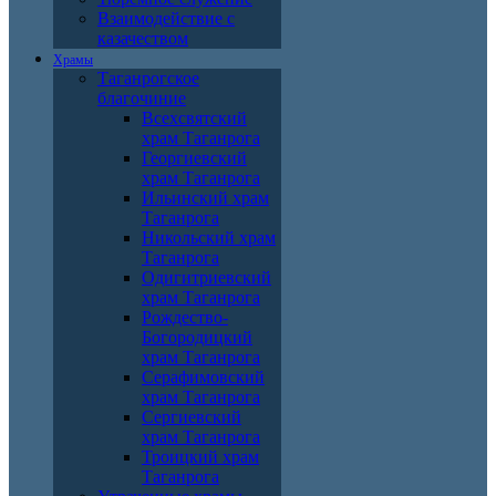
Взаимодействие с
казачеством
Храмы
Таганрогское
благочиние
Всехсвятский
храм Таганрога
Георгиевский
храм Таганрога
Ильинский храм
Таганрога
Никольский храм
Таганрога
Одигитриевский
храм Таганрога
Рождество-
Богородицкий
храм Таганрога
Серафимовский
храм Таганрога
Сергиевский
храм Таганрога
Троицкий храм
Таганрога