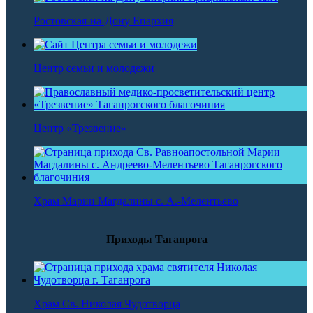
Ростовская-на-Дону Епархия
Центр семьи и молодежи
Центр «Трезвение»
Храм Марии Магдалины с. А.-Мелентьево
Приходы Таганрога
Храм Св. Николая Чудотворца