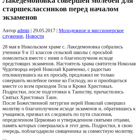
Лакедемоновка совершен молебен для
старшеклассников перед началом
экзаменов
Автор
admin
|
29.05.2017
|
Молодежное и миссионерское
служение
,
Новости
28 мая в Никольском храме с. Лакедемоновка собрались
ученики 9 и 11 классов сельской школы с просьбой
помолиться вместе с ними о благополучном исходе
предстоящих экзаменов. Настоятель храма святителя Николая
Чудотворца иерей Николай Кравченко, с радостью
откликнувшись на их просьбу, предложил не только
совершить молебное пение ко Господу, но и приобщиться
вместе со всем приходом Тела и Крови Христовых.
Подростки, после подготовки к Таинству, причастились
Святых Христовых Таин.
После Божественной литургии иерей Николай совершил
молитву о благополучном исходе экзаменов и, обратившись к
учащимся, призвал их следовать по пути спасения,
определенном Церковью и утвержденном святыми отцами,
память которых совершалась в этот день. Подростки, в свою
очередь, поблагодарили священника за совместную молитву.