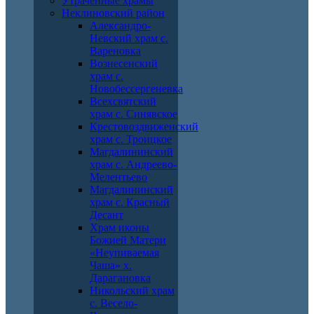
Утраченные храмы
Неклиновский район
Александро-
Невский храм с.
Вареновка
Вознесенский
храм с.
Новобессергеневка
Всехсвятский
храм с. Синявское
Крестовоздвиженский
храм с. Троицкое
Магдалининский
храм с. Андреево-
Мелентьево
Магдалининский
храм с. Красный
Десант
Храм иконы
Божией Матери
«Неупиваемая
Чаша» х.
Дарагановка
Никольский храм
с. Весело-