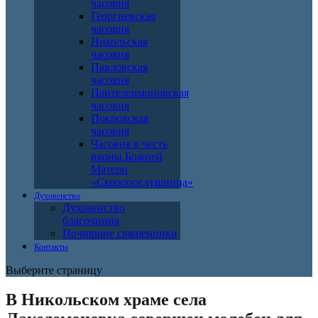
часовня
Георгиевская
часовня
Никольская
часовня
Павловская
часовня
Пантелеимоновская
часовня
Покровская
часовня
Часовня в честь
иконы Божией
Матери
«Скоропослушница»
Духовенство
Духовенство
благочиния
Почившие священники
Контакты
Выберите страницу
В Никольском храме села