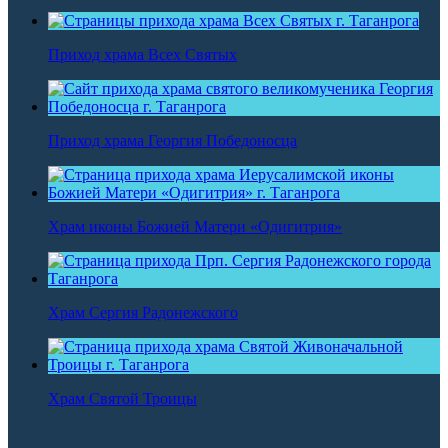
Приход храма Всех Святых
Приход храма Георгия Победоносца
Храм иконы Божией Матери «Одигитрия»
Храм Сергия Радонежского
Храм Святой Троицы