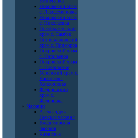
Вознесенка
Никольский храм
с. Лакедемоновка
Никольский храм
с. Николаевка
Преображенский
храм с. Самбек
Петропавловский
храм с. Приморка
Покровский храм
с. Натальевка
Покровский храм
с. Покровское
Успенский храм с.
Васильево-
Ханжоновка
Федоровский
храм с.
Федоровка
Часовни
Александро-
Невская часовня
Владимирская
часовня
Казанская