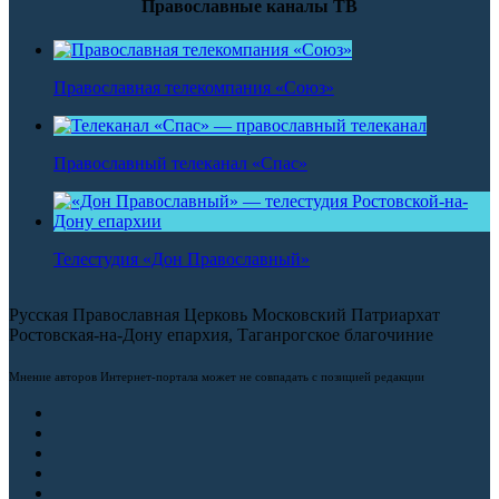
Православные каналы ТВ
Православная телекомпания «Союз»
Православный телеканал «Спас»
Телестудия «Дон Православный»
Русская Православная Церковь Московский Патриархат
Ростовская-на-Дону епархия, Таганрогское благочиние
Мнение авторов Интернет-портала может не совпадать с позицией редакции