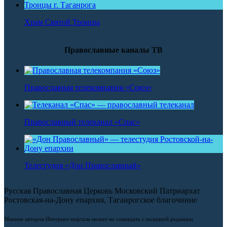
Храм Святой Троицы
Православные каналы ТВ
Православная телекомпания «Союз»
Православный телеканал «Спас»
Телестудия «Дон Православный»
Русская Православная Церковь Московский Патриархат
Ростовская-на-Дону епархия, Таганрогское благочиние
Мнение авторов Интернет-портала может не совпадать с позицией редакции