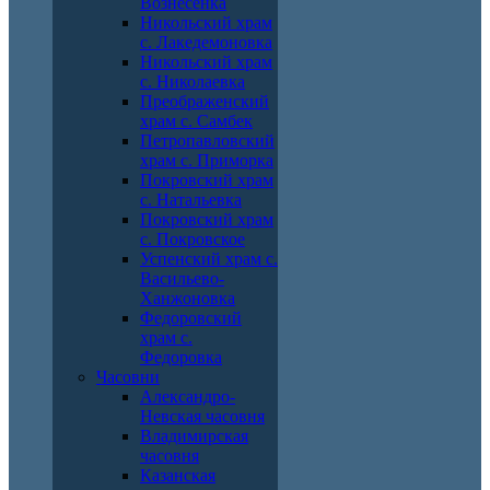
Вознесенка
Никольский храм
с. Лакедемоновка
Никольский храм
с. Николаевка
Преображенский
храм с. Самбек
Петропавловский
храм с. Приморка
Покровский храм
с. Натальевка
Покровский храм
с. Покровское
Успенский храм с.
Васильево-
Ханжоновка
Федоровский
храм с.
Федоровка
Часовни
Александро-
Невская часовня
Владимирская
часовня
Казанская