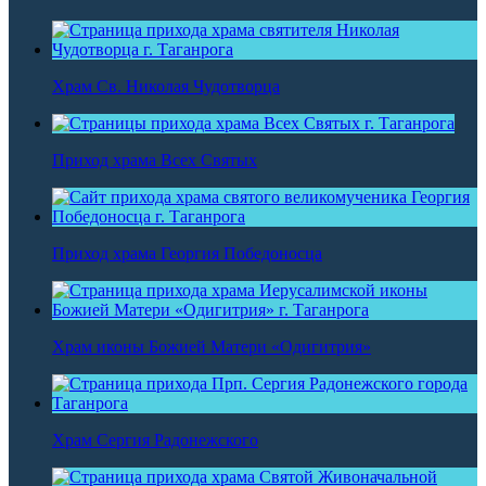
Храм Св. Николая Чудотворца
Приход храма Всех Святых
Приход храма Георгия Победоносца
Храм иконы Божией Матери «Одигитрия»
Храм Сергия Радонежского