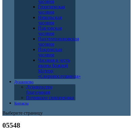
часовня
Георгиевская
часовня
Никольская
часовня
Павловская
часовня
Пантелеимоновская
часовня
Покровская
часовня
Часовня в честь
иконы Божией
Матери
«Скоропослушница»
Духовенство
Духовенство
благочиния
Почившие священники
Контакты
Выберите страницу
05548