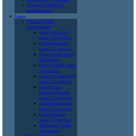
Взаимодействие с
казачеством
Храмы
Таганрогское
благочиние
Всехсвятский
храм Таганрога
Георгиевский
храм Таганрога
Ильинский храм
Таганрога
Никольский храм
Таганрога
Одигитриевский
храм Таганрога
Рождество-
Богородицкий
храм Таганрога
Серафимовский
храм Таганрога
Сергиевский
храм Таганрога
Троицкий храм
Таганрога