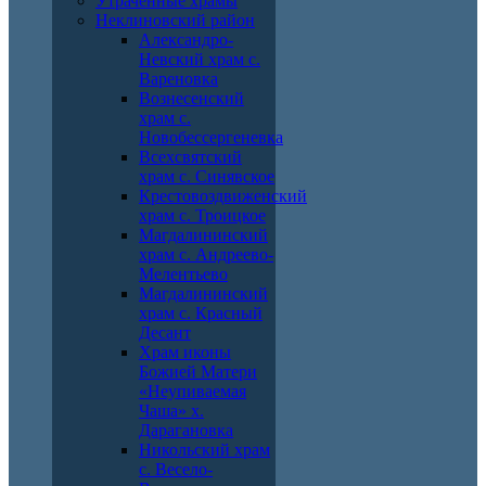
Утраченные храмы
Неклиновский район
Александро-
Невский храм с.
Вареновка
Вознесенский
храм с.
Новобессергеневка
Всехсвятский
храм с. Синявское
Крестовоздвиженский
храм с. Троицкое
Магдалининский
храм с. Андреево-
Мелентьево
Магдалининский
храм с. Красный
Десант
Храм иконы
Божией Матери
«Неупиваемая
Чаша» х.
Дарагановка
Никольский храм
с. Весело-