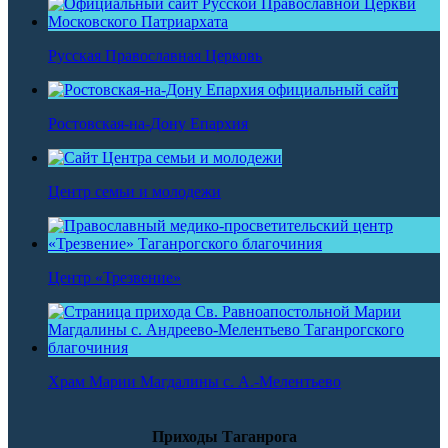
Русская Православная Церковь
Ростовская-на-Дону Епархия
Центр семьи и молодежи
Центр «Трезвение»
Храм Марии Магдалины с. А.-Мелентьево
Приходы Таганрога