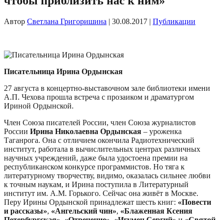
чтобы приблизить нас к ним»
Автор
Светлана Григоришина
|
30.08.2017
|
Публикации
Писательница Ирина Ордынская
27 августа в концертно-выставочном зале библиотеки имени
А.П. Чехова прошла встреча с прозаиком и драматургом
Ириной Ордынской.
Член Союза писателей России, член Союза журналистов
России
Ирина Николаевна Ордынская
– уроженка
Таганрога. Она с отличием окончила Радиотехнический
институт, работала в вычислительных центрах различных
научных учреждений, даже была удостоена премии на
республиканском конкурсе программистов. Но тяга к
литературному творчеству, видимо, оказалась сильнее любви
к точным наукам, и Ирина поступила в Литературный
институт им. А.М. Горького. Сейчас она живёт в Москве.
Перу Ирины Ордынской принадлежат шесть книг:
«Повести
и рассказы»
,
«Ангельский чин»
,
«Блаженная Ксения
Петербургская»
,
«Отречение»
,
«Игумен Сергий»
и
«Святой