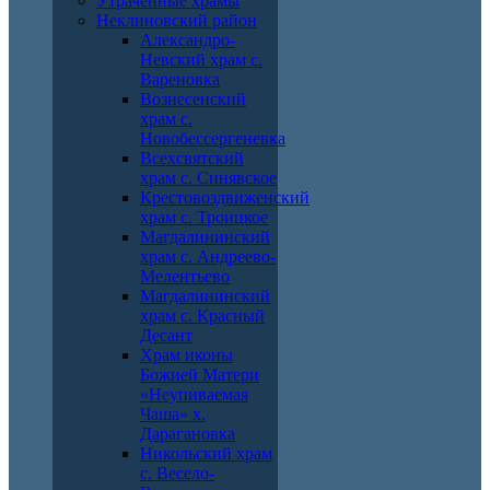
Утраченные храмы
Неклиновский район
Александро-
Невский храм с.
Вареновка
Вознесенский
храм с.
Новобессергеневка
Всехсвятский
храм с. Синявское
Крестовоздвиженский
храм с. Троицкое
Магдалининский
храм с. Андреево-
Мелентьево
Магдалининский
храм с. Красный
Десант
Храм иконы
Божией Матери
«Неупиваемая
Чаша» х.
Дарагановка
Никольский храм
с. Весело-