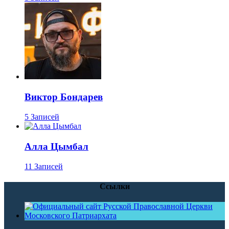
Виктор Бондарев
5 Записей
Алла Цымбал
11 Записей
Ссылки