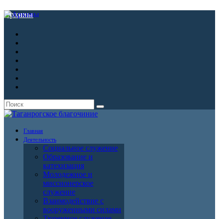
Архивы
Главная
Деятельность
Социальное служение
Образование и
катехизация
Молодежное и
миссионерское
служение
Взаимодействие с
вооруженными силами
Тюремное служение