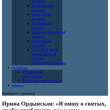
часовня
Георгиевская
часовня
Никольская
часовня
Павловская
часовня
Пантелеимоновская
часовня
Покровская
часовня
Часовня в честь
иконы Божией
Матери
«Скоропослушница»
Духовенство
Духовенство
благочиния
Почившие священники
Контакты
Выберите страницу
Ирина Ордынская: «Я пишу о святых,