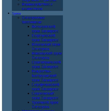
Взаимодействие с
казачеством
Храмы
Таганрогское
благочиние
Всехсвятский
храм Таганрога
Георгиевский
храм Таганрога
Ильинский храм
Таганрога
Никольский храм
Таганрога
Одигитриевский
храм Таганрога
Рождество-
Богородицкий
храм Таганрога
Серафимовский
храм Таганрога
Сергиевский
храм Таганрога
Троицкий храм
Таганрога