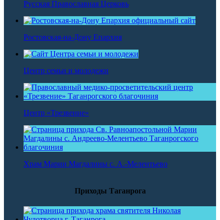
Русская Православная Церковь
Ростовская-на-Дону Епархия
Центр семьи и молодежи
Центр «Трезвение»
Храм Марии Магдалины с. А.-Мелентьево
Приходы Таганрога