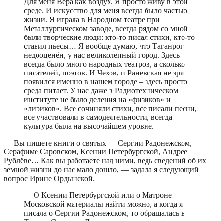
Для меня Вера как воздух. Я просто живу в этой
среде. И искусство для меня всегда было частью
жизни. Я играла в Народном театре при
Металлургическом заводе, всегда рядом со мной
были творческие люди: кто-то писал стихи, кто-то
ставил пьесы… Я вообще думаю, что Таганрог
недооценён, у нас великолепный город. Здесь
всегда было много народных театров, а сколько
писателей, поэтов. И Чехов, и Раневская не зря
появился именно в нашем городе – здесь просто
среда питает. У нас даже в Радиотехническом
институте не было деления на «физиков» и
«лириков». Все сочиняли стихи, все писали песни,
все участвовали в самодеятельности, всегда
культура была на высочайшем уровне.
— Вы пишете книги о святых — Сергии Радонежском,
Серафиме Саровском, Ксении Петербургской, Андрее
Рублёве… Как вы работаете над ними, ведь сведений об их
земной жизни до нас мало дошло, — задала я следующий
вопрос Ирине Ордынской.
— О Ксении Петербургской или о Матроне
Московской материалы найти можно, а когда я
писала о Сергии Радонежском, то обращалась в