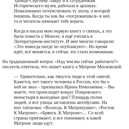
Троице-Сергиеву Лавру и к сотрудникам
Исторического музея, работала в архивах.
Немаловажно почувствовать ту эпоху, о которой
пишешь. Когда ты как бы «погружаешься» в неё,
то и читатель начинает тебе верить.
Когда я писала мою первую книгу о святых, а это
была повесть о Моисее, я ещё училась в
Литературном институте. И мне многие говорили:
«Это никогда нигде не опубликуют». Но время
идёт, всё меняется, и сейчас это стало возможным.
На традиционный вопрос «Над чем вы сейчас работаете?»
писатель ответила, что пишет книгу о Матроне Московской.
— Удивительно, как тянутся люди к этой святой.
Кажется, нет такого человека в России, кто бы о
ней не знал – призналась Ирина Николаевна. – Вы
знаете, что происходит вокруг Покровского
монастыря в выходные дни? Площадь полна
людей, и все улицы заставлены автобусами. На
них таблички: «Вологда. К Матронушке», «Ростов.
К Матроне», «Брянск. К Матроне»… Со всей
страны приезжают, и все понимают, к какой
Матроне люди едут.