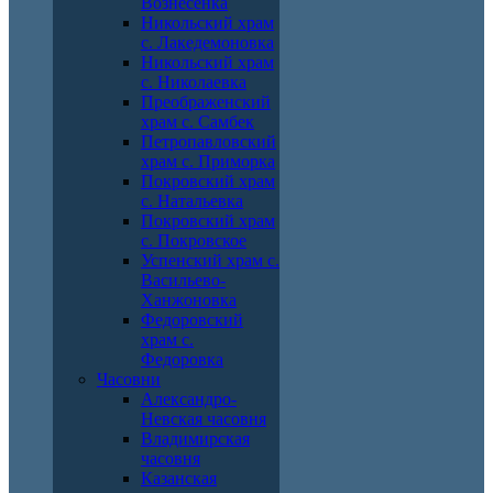
Вознесенка
Никольский храм
с. Лакедемоновка
Никольский храм
с. Николаевка
Преображенский
храм с. Самбек
Петропавловский
храм с. Приморка
Покровский храм
с. Натальевка
Покровский храм
с. Покровское
Успенский храм с.
Васильево-
Ханжоновка
Федоровский
храм с.
Федоровка
Часовни
Александро-
Невская часовня
Владимирская
часовня
Казанская