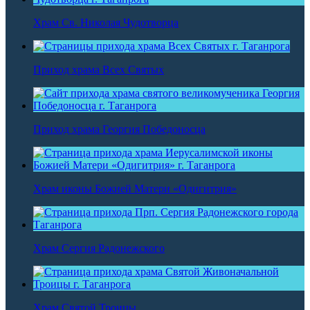
Храм Св. Николая Чудотворца
Приход храма Всех Святых
Приход храма Георгия Победоносца
Храм иконы Божией Матери «Одигитрия»
Храм Сергия Радонежского
Храм Святой Троицы