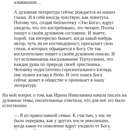
альманахов…
А духовная литература сейчас рождается на наших
глазах. И я себя иногда чувствую, как повитуха.
Потому что, создав библиотеку «Эхо Бога», вдруг
увидела, что это востребовано, это читают. Поэты
пишут о своём духовном состоянии. И знаете,
порой, так интересно бывает, когда какой-нибудь
автор, чуть ли не постмодернист, присылает свои
стихи, в которых обращается к Богу. Он так
восхитительно пишет о своём духовном поиске. И
тут вспоминаешь высказывание Тертуллиана, что
каждая душа по природе своей христианка.
Человеку недостаточно горизонтального взгляда,
ему нужен взгляд в Небо. И этот поиск Бога
сейчас живет в обществе и проникает в нашу
литературу.
На мой вопрос о том, как Ирина Николаевна начала писать на
духовные темы, писательница ответила, что для неё это было
естественно.
— Я из православной семьи. К счастью, у нас не
было перерыва, как у других после революции,
когда какое-то поколение вдруг уходило от Бога.