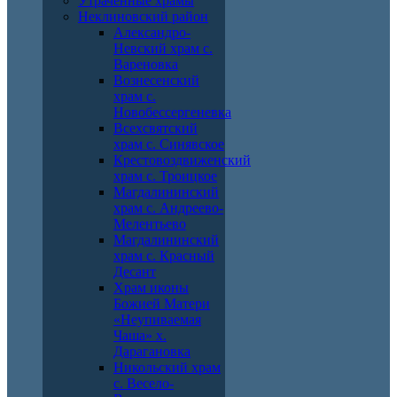
Утраченные храмы
Неклиновский район
Александро-
Невский храм с.
Вареновка
Вознесенский
храм с.
Новобессергеневка
Всехсвятский
храм с. Синявское
Крестовоздвиженский
храм с. Троицкое
Магдалининский
храм с. Андреево-
Мелентьево
Магдалининский
храм с. Красный
Десант
Храм иконы
Божией Матери
«Неупиваемая
Чаша» х.
Дарагановка
Никольский храм
с. Весело-