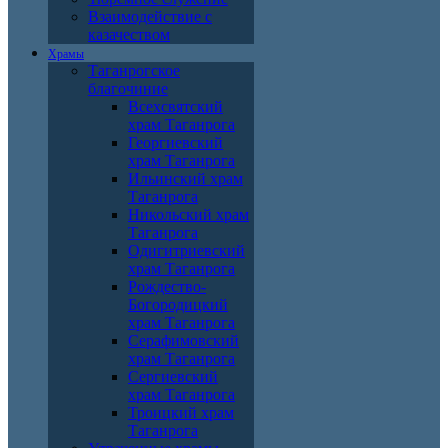
Взаимодействие с
казачеством
Храмы
Таганрогское
благочиние
Всехсвятский
храм Таганрога
Георгиевский
храм Таганрога
Ильинский храм
Таганрога
Никольский храм
Таганрога
Одигитриевский
храм Таганрога
Рождество-
Богородицкий
храм Таганрога
Серафимовский
храм Таганрога
Сергиевский
храм Таганрога
Троицкий храм
Таганрога