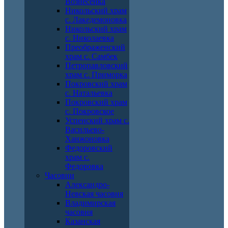
Вознесенка
Никольский храм
с. Лакедемоновка
Никольский храм
с. Николаевка
Преображенский
храм с. Самбек
Петропавловский
храм с. Приморка
Покровский храм
с. Натальевка
Покровский храм
с. Покровское
Успенский храм с.
Васильево-
Ханжоновка
Федоровский
храм с.
Федоровка
Часовни
Александро-
Невская часовня
Владимирская
часовня
Казанская