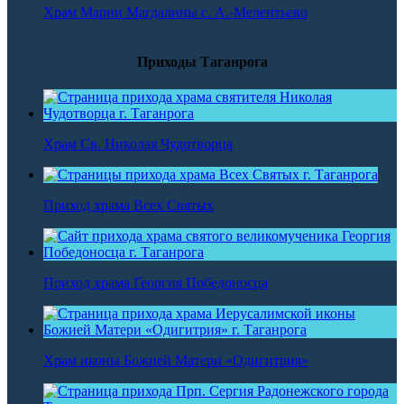
Храм Марии Магдалины с. А.-Мелентьево
Приходы Таганрога
Храм Св. Николая Чудотворца
Приход храма Всех Святых
Приход храма Георгия Победоносца
Храм иконы Божией Матери «Одигитрия»