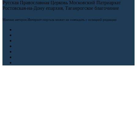
Русская Православная Церковь Московский Патриархат
Ростовская-на-Дону епархия, Таганрогское благочиние
Мнение авторов Интернет-портала может не совпадать с позицией редакции