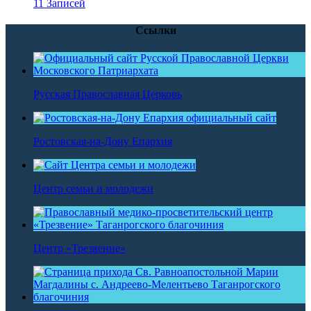
11 Записей
Ссылки
Русская Православная Церковь
Ростовская-на-Дону Епархия
Центр семьи и молодежи
Центр «Трезвение»