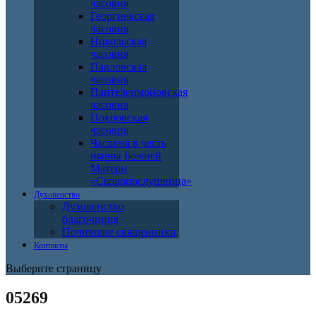
часовня
Георгиевская
часовня
Никольская
часовня
Павловская
часовня
Пантелеимоновская
часовня
Покровская
часовня
Часовня в честь
иконы Божией
Матери
«Скоропослушница»
Духовенство
Духовенство
благочиния
Почившие священники
Контакты
Выберите страницу
05269