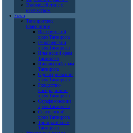
Взаимодействие с
казачеством
Храмы
Таганрогское
благочиние
Всехсвятский
храм Таганрога
Георгиевский
храм Таганрога
Ильинский храм
Таганрога
Никольский храм
Таганрога
Одигитриевский
храм Таганрога
Рождество-
Богородицкий
храм Таганрога
Серафимовский
храм Таганрога
Сергиевский
храм Таганрога
Троицкий храм
Таганрога