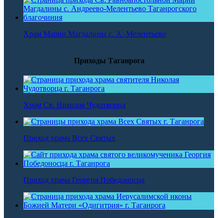
Храм Марии Магдалины с. А.-Мелентьево
Приходы Таганрога
Храм Св. Николая Чудотворца
Приход храма Всех Святых
Приход храма Георгия Победоносца