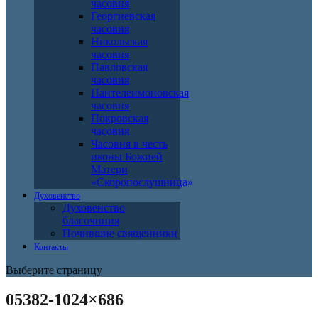
часовня
Георгиевская
часовня
Никольская
часовня
Павловская
часовня
Пантелеимоновская
часовня
Покровская
часовня
Часовня в честь
иконы Божией
Матери
«Скоропослушница»
Духовенство
Духовенство
благочиния
Почившие священники
Контакты
Выберите страницу
05382-1024×686