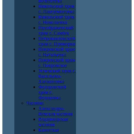
Вознесенка
Никольский храм
с. Лакедемоновка
Никольский храм
с. Николаевка
Преображенский
храм с. Самбек
Петропавловский
храм с. Приморка
Покровский храм
с. Натальевка
Покровский храм
с. Покровское
Успенский храм с.
Васильево-
Ханжоновка
Федоровский
храм с.
Федоровка
Часовни
Александро-
Невская часовня
Владимирская
часовня
Казанская