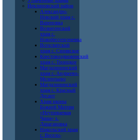
Утраченные храмы
Неклиновский район
Александро-
Невский храм с.
Вареновка
Вознесенский
храм с.
Новобессергеневка
Всехсвятский
храм с. Синявское
Крестовоздвиженский
храм с. Троицкое
Магдалининский
храм с. Андреево-
Мелентьево
Магдалининский
храм с. Красный
Десант
Храм иконы
Божией Матери
«Неупиваемая
Чаша» х.
Дарагановка
Никольский храм
с. Весело-