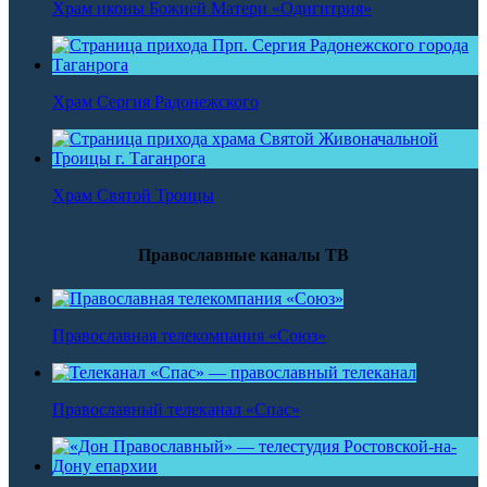
Храм иконы Божией Матери «Одигитрия»
Храм Сергия Радонежского
Храм Святой Троицы
Православные каналы ТВ
Православная телекомпания «Союз»
Православный телеканал «Спас»