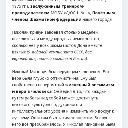
1975 гг.),
заслуженным тренером-
преподавателем
МОБУ «ДЮСШ № 1»,
Почётным
членом Шахматной федерации
нашего города.
Николай Кривун завоевал столько медалей
всесоюзных и международных чемпионатов,
сколько нет у всех шахматистов Дона вместе
взятых
(9 медалей чемпионата СССР, две
европейские, полный комплект России).
Николай Минович был верующим человеком. Его
вера была глубоко оптимистична. Ему был
свойственен невероятный
жизненный оптимизм
и вера в человека
. Он верил в то, что каждый
путём работы над собой может достигнуть
высокого культурного, духовного и
интеллектуального уровня и изменить мир вокруг к
лучшему. Он и сам был таким человеком. Вокруг
него всё преображалось. У Николая Миновича была