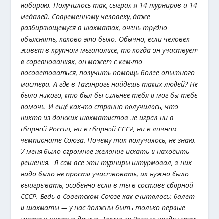
набираю. Получилось так, сыграл я 14 турниров и 14
медалей. Современному человеку, даже
разбирающемуся в шахматах, очень трудно
объяснить, каково это было. Обычно, если человек
живёт в крупном мегаполисе, то когда он участвует
в соревнованиях, он может с кем-то
посоветоваться, получить помощь более опытного
мастера. А где в Таганроге найдёшь таких людей? Не
было никого, кто был бы сильнее тебя и мог бы тебе
помочь. И ещё как-то странно получилось, что
никто из донских шахматистов не играл ни в
сборной России, ни в сборной СССР, ни в личном
чемпионате Союза. Почему так получилось, не знаю.
У меня было огромное желание искать и находить
решения. Я сам все эти турниры штурмовал, в них
надо было не просто участвовать, их нужно было
выигрывать, особенно если в ты в составе сборной
СССР. Ведь в Советском Союзе как считалось: балет
и шахматы — у нас должны быть только первые
места и никакие другие. Также за Россию когда играл,