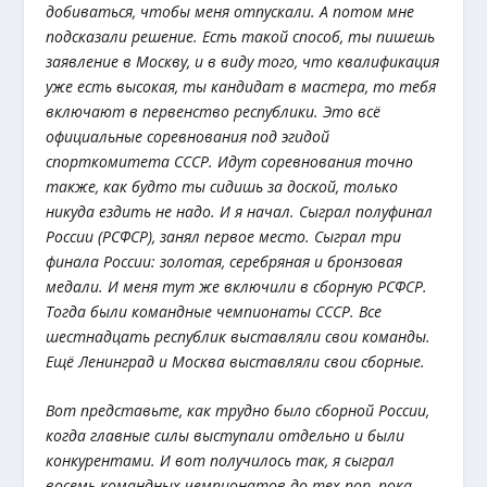
добиваться, чтобы меня отпускали. А потом мне
подсказали решение. Есть такой способ, ты пишешь
заявление в Москву, и в виду того, что квалификация
уже есть высокая, ты кандидат в мастера, то тебя
включают в первенство республики. Это всё
официальные соревнования под эгидой
спорткомитета СССР. Идут соревнования точно
также, как будто ты сидишь за доской, только
никуда ездить не надо. И я начал. Сыграл полуфинал
России (РСФСР), занял первое место. Сыграл три
финала России: золотая, серебряная и бронзовая
медали. И меня тут же включили в сборную РСФСР.
Тогда были командные чемпионаты СССР. Все
шестнадцать республик выставляли свои команды.
Ещё Ленинград и Москва выставляли свои сборные.
Вот представьте, как трудно было сборной России,
когда главные силы выступали отдельно и были
конкурентами. И вот получилось так, я сыграл
восемь командных чемпионатов до тех пор, пока