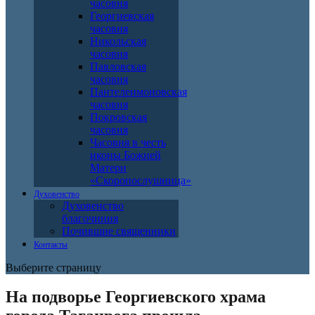
часовня
Георгиевская
часовня
Никольская
часовня
Павловская
часовня
Пантелеимоновская
часовня
Покровская
часовня
Часовня в честь
иконы Божией
Матери
«Скоропослушница»
Духовенство
Духовенство
благочиния
Почившие священники
Контакты
Выберите страницу
На подворье Георгиевского храма