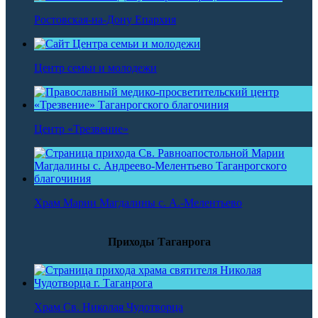
Ростовская-на-Дону Епархия
Центр семьи и молодежи
Центр «Трезвение»
Храм Марии Магдалины с. А.-Мелентьево
Приходы Таганрога
Храм Св. Николая Чудотворца