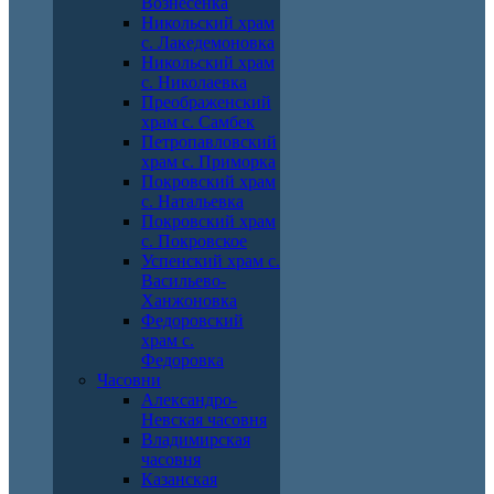
Вознесенка
Никольский храм
с. Лакедемоновка
Никольский храм
с. Николаевка
Преображенский
храм с. Самбек
Петропавловский
храм с. Приморка
Покровский храм
с. Натальевка
Покровский храм
с. Покровское
Успенский храм с.
Васильево-
Ханжоновка
Федоровский
храм с.
Федоровка
Часовни
Александро-
Невская часовня
Владимирская
часовня
Казанская