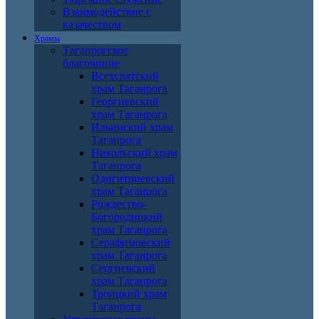
Взаимодействие с
казачеством
Храмы
Таганрогское
благочиние
Всехсвятский
храм Таганрога
Георгиевский
храм Таганрога
Ильинский храм
Таганрога
Никольский храм
Таганрога
Одигитриевский
храм Таганрога
Рождество-
Богородицкий
храм Таганрога
Серафимовский
храм Таганрога
Сергиевский
храм Таганрога
Троицкий храм
Таганрога