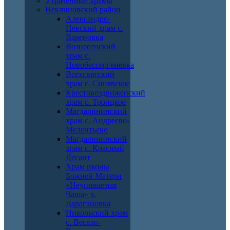
Утраченные храмы
Неклиновский район
Александро-
Невский храм с.
Вареновка
Вознесенский
храм с.
Новобессергеневка
Всехсвятский
храм с. Синявское
Крестовоздвиженский
храм с. Троицкое
Магдалининский
храм с. Андреево-
Мелентьево
Магдалининский
храм с. Красный
Десант
Храм иконы
Божией Матери
«Неупиваемая
Чаша» х.
Дарагановка
Никольский храм
с. Весело-