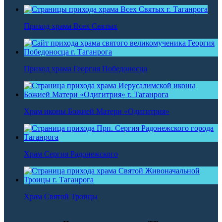
Приход храма Всех Святых
Приход храма Георгия Победоносца
Храм иконы Божией Матери «Одигитрия»
Храм Сергия Радонежского
Храм Святой Троицы