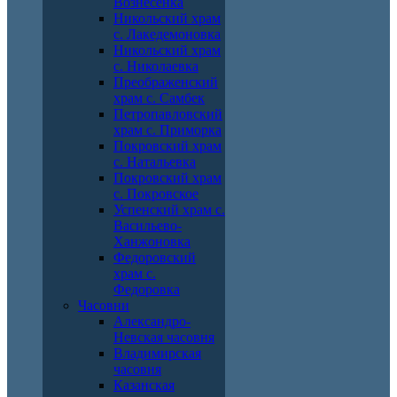
Вознесенка
Никольский храм
с. Лакедемоновка
Никольский храм
с. Николаевка
Преображенский
храм с. Самбек
Петропавловский
храм с. Приморка
Покровский храм
с. Натальевка
Покровский храм
с. Покровское
Успенский храм с.
Васильево-
Ханжоновка
Федоровский
храм с.
Федоровка
Часовни
Александро-
Невская часовня
Владимирская
часовня
Казанская