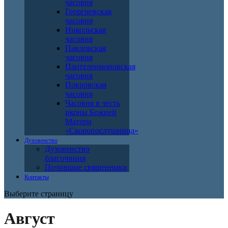
часовня
Георгиевская
часовня
Никольская
часовня
Павловская
часовня
Пантелеимоновская
часовня
Покровская
часовня
Часовня в честь
иконы Божией
Матери
«Скоропослушница»
Духовенство
Духовенство
благочиния
Почившие священники
Контакты
Выберите страницу
Август