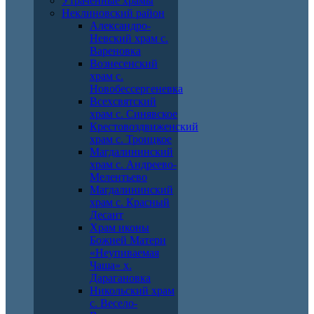
Утраченные храмы
Неклиновский район
Александро-
Невский храм с.
Вареновка
Вознесенский
храм с.
Новобессергеневка
Всехсвятский
храм с. Синявское
Крестовоздвиженский
храм с. Троицкое
Магдалининский
храм с. Андреево-
Мелентьево
Магдалининский
храм с. Красный
Десант
Храм иконы
Божией Матери
«Неупиваемая
Чаша» х.
Дарагановка
Никольский храм
с. Весело-