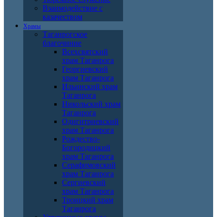
Взаимодействие с
казачеством
Храмы
Таганрогское
благочиние
Всехсвятский
храм Таганрога
Георгиевский
храм Таганрога
Ильинский храм
Таганрога
Никольский храм
Таганрога
Одигитриевский
храм Таганрога
Рождество-
Богородицкий
храм Таганрога
Серафимовский
храм Таганрога
Сергиевский
храм Таганрога
Троицкий храм
Таганрога