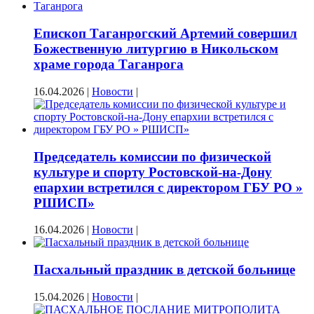
Епископ Таганрогский Артемий совершил
Божественную литургию в Никольском
храме города Таганрога
16.04.2026
|
Новости
|
Председатель комиссии по физической
культуре и спорту Ростовской-на-Дону
епархии встретился с директором ГБУ РО »
РШИСП»
16.04.2026
|
Новости
|
Пасхальный праздник в детской больнице
15.04.2026
|
Новости
|